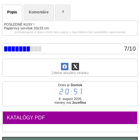
Popis
Komentáre
?
POSLEDNÉ KUSY !
Papierový servítok 33x33 cm.
(vyhradzujeme si právo meniť tieto popisy a špecifikácie bez predošlého upozornenia)
7
/
10
Zdieľať aktuálnu stránku
Dnes je
štvrtok
20:51
6. august 2026
meniny má
Jozefína
KATALÓGY PDF