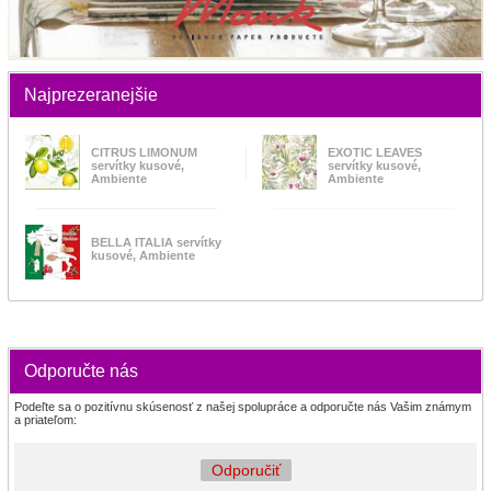
Najprezeranejšie
CITRUS LIMONUM
EXOTIC LEAVES
servítky kusové,
servítky kusové,
Ambiente
Ambiente
BELLA ITALIA servítky
kusové, Ambiente
Odporučte nás
Podeľte sa o pozitívnu skúsenosť z našej spolupráce a odporučte nás Vašim známym
a priateľom:
Odporučiť