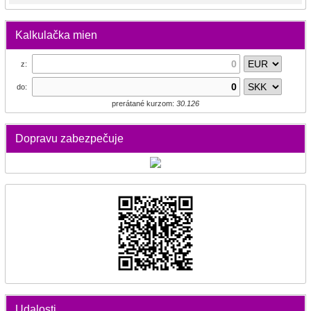
Kalkulačka mien
z:
do:
prerátané kurzom:
30.126
Dopravu zabezpečuje
Udalosti