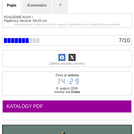
Popis
Komentáre
?
POSLEDNÉ KUSY !
Papierový obrúsok 33x33 cm.
(vyhradzujeme si právo meniť tieto popisy a špecifikácie bez predošlého upozornenia)
7
/
10
Zdieľať aktuálnu stránku
Dnes je
sobota
14:29
8. august 2026
meniny má
Oskar
KATALÓGY PDF