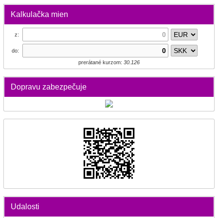
Kalkulačka mien
z:
do:
prerátané kurzom:
30.126
Dopravu zabezpečuje
Udalosti