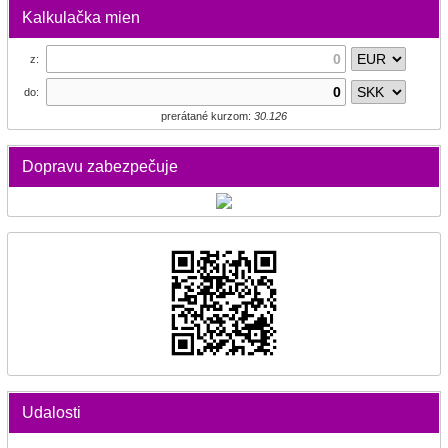
Kalkulačka mien
z:
do:
prerátané kurzom:
30.126
Dopravu zabezpečuje
Udalosti