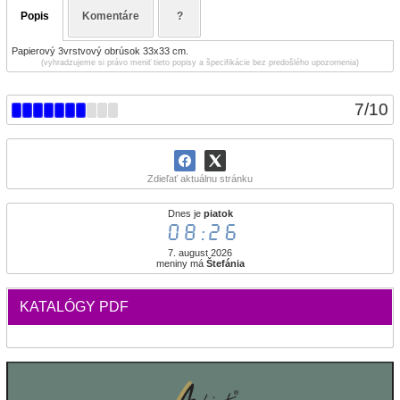
Popis
Komentáre
?
Papierový 3vrstvový obrúsok 33x33 cm.
(vyhradzujeme si právo meniť tieto popisy a špecifikácie bez predošlého upozornenia)
7
/
10
Zdieľať aktuálnu stránku
Dnes je
piatok
08:26
7. august 2026
meniny má
Štefánia
KATALÓGY PDF