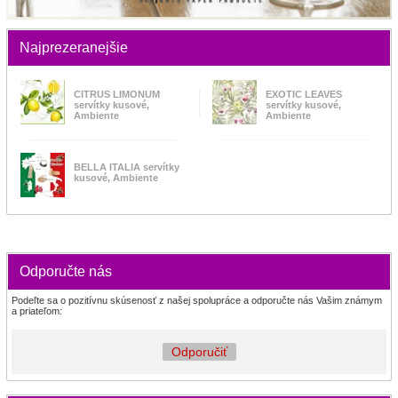
Najprezeranejšie
CITRUS LIMONUM
EXOTIC LEAVES
servítky kusové,
servítky kusové,
Ambiente
Ambiente
BELLA ITALIA servítky
kusové, Ambiente
Odporučte nás
Podeľte sa o pozitívnu skúsenosť z našej spolupráce a odporučte nás Vašim známym
a priateľom:
Odporučiť