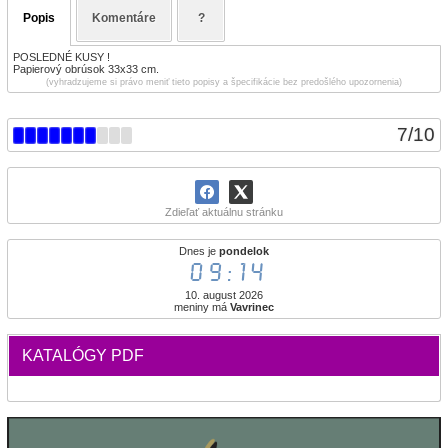
Popis
Komentáre
?
POSLEDNÉ KUSY !
Papierový obrúsok 33x33 cm.
(vyhradzujeme si právo meniť tieto popisy a špecifikácie bez predošlého upozornenia)
7
/
10
Zdieľať aktuálnu stránku
Dnes je
pondelok
09:14
10. august 2026
meniny má
Vavrinec
KATALÓGY PDF