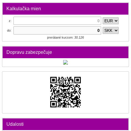
Kalkulačka mien
z:
do:
prerátané kurzom:
30.126
Dopravu zabezpečuje
Udalosti