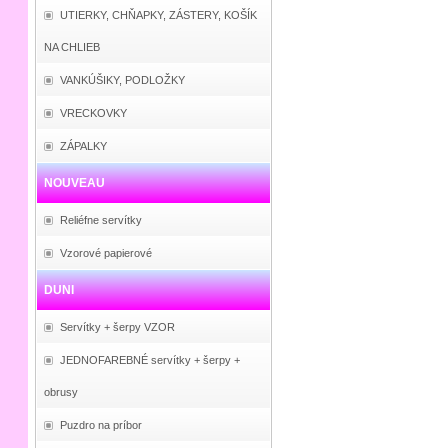
UTIERKY, CHŇAPKY, ZÁSTERY, KOŠÍK
NA CHLIEB
VANKÚŠIKY, PODLOŽKY
VRECKOVKY
ZÁPALKY
NOUVEAU
Reliéfne servítky
Vzorové papierové
DUNI
Servítky + šerpy VZOR
JEDNOFAREBNÉ servítky + šerpy +
obrusy
Puzdro na príbor