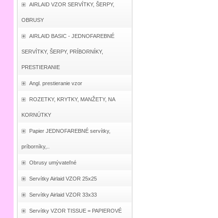
AIRLAID VZOR SERVÍTKY, ŠERPY,
OBRUSY
AIRLAID BASIC - JEDNOFAREBNÉ
SERVÍTKY, ŠERPY, PRÍBORNÍKY,
PRESTIERANIE
Angl. prestieranie vzor
ROZETKY, KRYTKY, MANŽETY, NA
KORNÚTKY
Papier JEDNOFAREBNÉ servítky,
príborníky,..
Obrusy umývateľné
Servítky Airlaid VZOR 25x25
Servítky Airlaid VZOR 33x33
Servítky VZOR TISSUE = PAPIEROVÉ