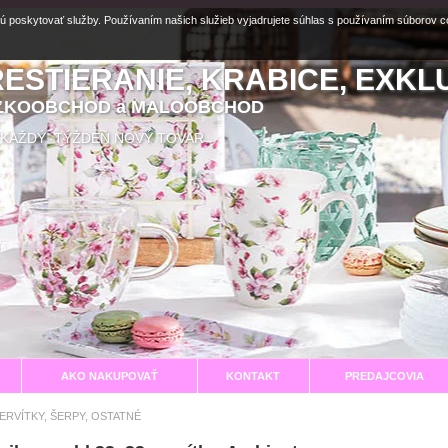
ú poskytovať služby. Používaním našich služieb vyjadrujete súhlas s používaním súborov 
RESTIERANIE, KRABICE, EXKL
EĽKOOBCHOD a MALOOBCHOD
aní KAŽDÝ TÝŽDEŇ NOVÝ TOVAR
AKO NAKUPOVAŤ
KONTAKT
PREDAJCOVIA
SERVÍTKY, ŠERPY, OSTATNÉ