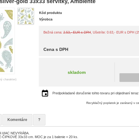
lver-gold 33x33 servítky, Ambiente
Kód produktu
Výrobca
Bežná cena:
2.53,- EUR s DPH
, Ušetríte: 0.63,- EUR s DPH (
Cena s DPH
skladom
ný charakter)
Predpokladané doručenie tohto tovaru pri objednaní teraz
Recyklačný poplatok je zarátaný v c
Komentáre
?
A VIAC NEVYRÁBA.
-ČIPKOVÉ 33x33 cm. MOC je za 1 balenie = 20 ks.