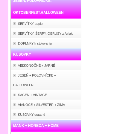
JESEŇ, POĽOVNÍCKE,
OKTOBERFEST,HALLOWEEN
SERVÍTKY papier
SERVÍTKY, ŠERPY, OBRUSY z Airlaid
DOPLNKY k stolovaniu
KUSOVKY
VEĽKONOČNÉ + JARNÉ
JESEŇ + POĽOVNÍCKE +
HALLOWEEN
SAGEN + VINTAGE
VIANOCE + SILVESTER + ZIMA
KUSOVKY ostatné
MANK + HORECA + HOME