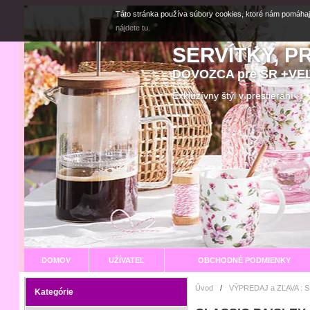
Táto stránka používa súbory cookies, ktoré nám pomáhaj
nájdete tu.
SERVÍTKY, P
DOVOZCA pre SR +V
Exkluzívny štýl v prestier
DOMOV
UŽÍVATEĽ
OBCHODNÉ PODMIENKY
Úvod
/
VÝPREDAJ a ZĽAVA : 
Kategórie