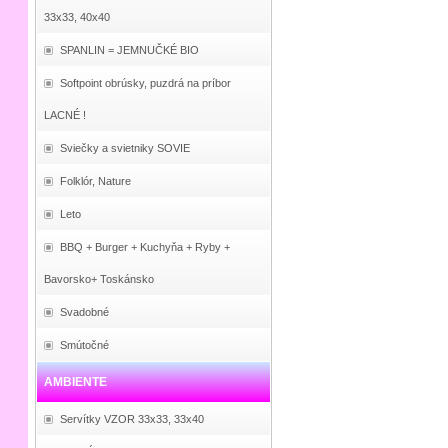
33x33, 40x40
SPANLIN = JEMNUČKÉ BIO
Softpoint obrúsky, puzdrá na príbor
LACNÉ !
Sviečky a svietniky SOVIE
Folklór, Nature
Leto
BBQ + Burger + Kuchyňa + Ryby +
Bavorsko+ Toskánsko
Svadobné
Smútočné
AMBIENTE
Servítky VZOR 33x33, 33x40