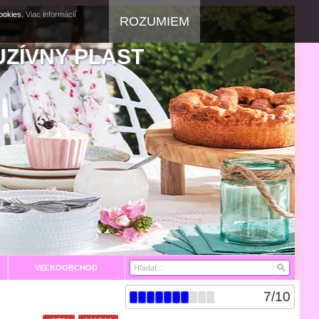
cookies.
Viac informácií
ROZUMIEM
UZÍVNY PLAST
VEĽKOOBCHOD
7
/
10