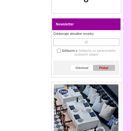
Newsletter
Odoberajte aktuálne novinky
Súhlasím s
Súhlasím so spracovaním
osobných údajov
Odobrať
Pridať