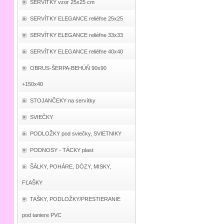
SERVÍTKY vzor 25x25 cm
SERVÍTKY ELEGANCE reliéfne 25x25
SERVÍTKY ELEGANCE reliéfne 33x33
SERVÍTKY ELEGANCE reliéfne 40x40
OBRUS-ŠERPA-BEHÚŇ 90x90
+150x40
STOJANČEKY na servítky
SVIEČKY
PODLOŽKY pod sviečky, SVIETNIKY
PODNOSY - TÁCKY plast
ŠÁLKY, POHÁRE, DÓZY, MISKY,
FĽAŠKY
TAŠKY, PODLOŽKY/PRESTIERANIE
pod taniere PVC