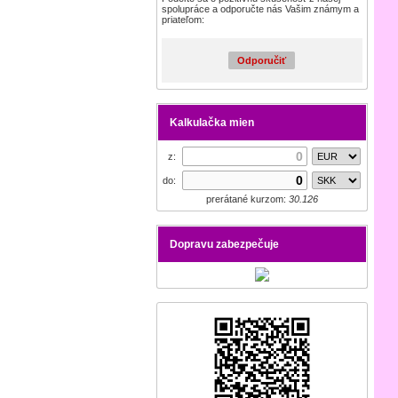
spolupráce a odporučte nás Vašim známym a
priateľom:
Odporučiť
Kalkulačka mien
z:
do:
prerátané kurzom:
30.126
Dopravu zabezpečuje