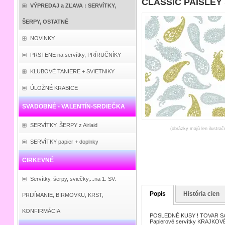
CLASSIC PAISLEY si
VÝPREDAJ a ZĽAVA : SERVÍTKY,
ŠERPY, OSTATNÉ
NOVINKY
PRSTENE na servítky, PRÍRUČNÍKY
KLUBOVÉ TANIERE + SVIETNIKY
ÚLOŽNÉ KRABICE
SVADOBNÉ - VALENTÍN-SRDIEČKA
SERVÍTKY, ŠERPY z Airlaid
(obrázky majú len ilustrač
SERVÍTKY papier + doplnky
CIRKEVNÉ
Servítky, šerpy, sviečky,...na 1. SV.
Popis
História cien
PRIJÍMANIE, BIRMOVKU, KRST,
KONFIRMÁCIA
POSLEDNÉ KUSY ! TOVAR S
Papierové servítky KRAJKOVÉ