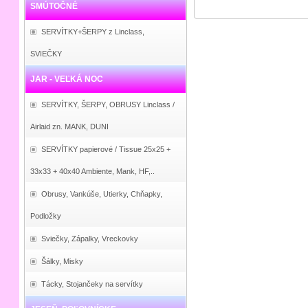
SMÚTOČNÉ
SERVÍTKY+ŠERPY z Linclass,
SVIEČKY
JAR - VEĽKÁ NOC
SERVÍTKY, ŠERPY, OBRUSY Linclass /
Airlaid zn. MANK, DUNI
SERVÍTKY papierové / Tissue 25x25 +
33x33 + 40x40 Ambiente, Mank, HF,..
Obrusy, Vankúše, Utierky, Chňapky,
Podložky
Sviečky, Zápalky, Vreckovky
Šálky, Misky
Tácky, Stojančeky na servítky