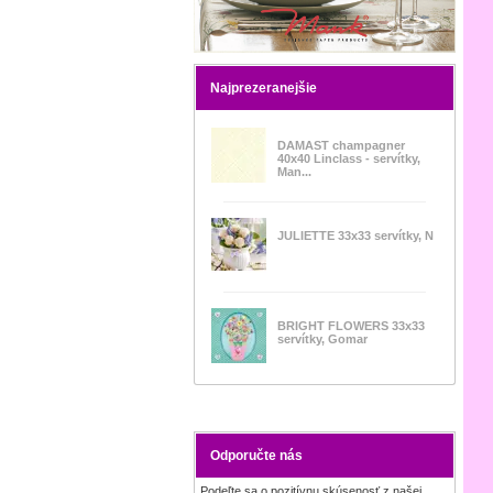
Najprezeranejšie
DAMAST champagner
40x40 Linclass - servítky,
Man...
JULIETTE 33x33 servítky, N
BRIGHT FLOWERS 33x33
servítky, Gomar
Odporučte nás
Podeľte sa o pozitívnu skúsenosť z našej