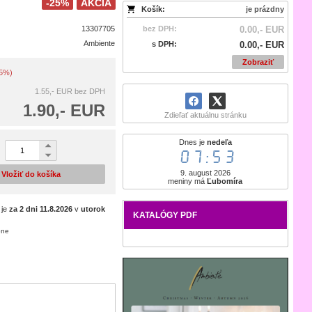
-25%
AKCIA
Košík:
je prázdny
13307705
bez DPH:
0.00,- EUR
Ambiente
s DPH:
0.00,- EUR
Zobraziť
25%)
1.55,- EUR
bez DPH
1.90,- EUR
Zdieľať aktuálnu stránku
Dnes je
nedeľa
07:53
9. august 2026
Vložiť do košíka
meniny má
Ľubomíra
 je
za 2 dni
11.8.2026
v
utorok
KATALÓGY PDF
ene