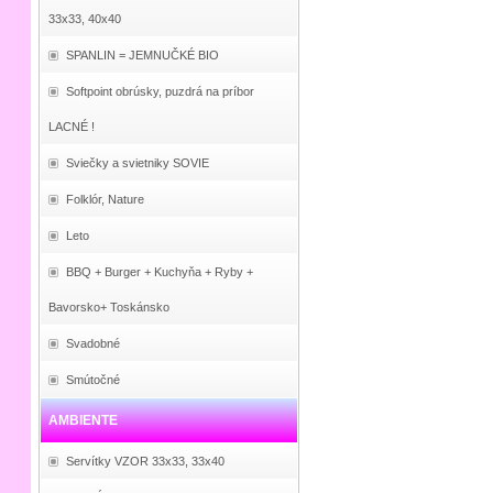
33x33, 40x40
SPANLIN = JEMNUČKÉ BIO
Softpoint obrúsky, puzdrá na príbor
LACNÉ !
Sviečky a svietniky SOVIE
Folklór, Nature
Leto
BBQ + Burger + Kuchyňa + Ryby +
Bavorsko+ Toskánsko
Svadobné
Smútočné
AMBIENTE
Servítky VZOR 33x33, 33x40