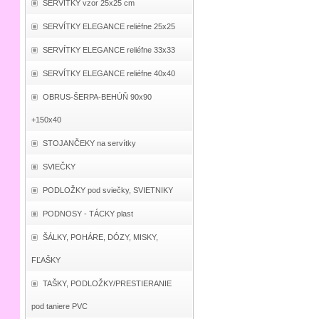
SERVÍTKY vzor 25x25 cm
SERVÍTKY ELEGANCE reliéfne 25x25
SERVÍTKY ELEGANCE reliéfne 33x33
SERVÍTKY ELEGANCE reliéfne 40x40
OBRUS-ŠERPA-BEHÚŇ 90x90
+150x40
STOJANČEKY na servítky
SVIEČKY
PODLOŽKY pod sviečky, SVIETNIKY
PODNOSY - TÁCKY plast
ŠÁLKY, POHÁRE, DÓZY, MISKY,
FĽAŠKY
TAŠKY, PODLOŽKY/PRESTIERANIE
pod taniere PVC