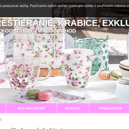
ú poskytovať služby. Používaním našich služieb vyjadrujete súhlas s používaním súborov 
RESTIERANIE, KRABICE, EXKL
EĽKOOBCHOD a MALOOBCHOD
aní KAŽDÝ TÝŽDEŇ NOVÝ TOVAR
AKO NAKUPOVAŤ
KONTAKT
PREDAJCOVIA
É