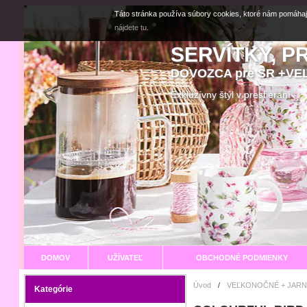
Táto stránka používa súbory cookies, ktoré nám pomáhaj
nájdete tu.
SERVÍTKY, P
DOVOZCA pre SR +V
Exkluzívny štýl v prestier
DOMOV
UŽÍVATEĽ
OBCHODNÉ PODMIENKY
Úvod
/
VEĽKONOČNÉ + JARN
Kategórie