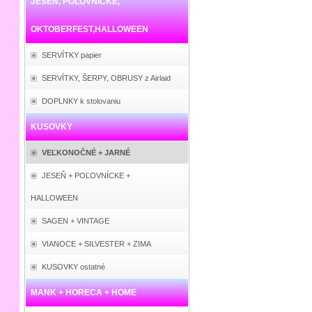
JESEŇ, POĽOVNÍCKE,
OKTOBERFEST,HALLOWEEN
SERVÍTKY papier
SERVÍTKY, ŠERPY, OBRUSY z Airlaid
DOPLNKY k stolovaniu
KUSOVKY
VEĽKONOČNÉ + JARNÉ
JESEŇ + POĽOVNÍCKE +
HALLOWEEN
SAGEN + VINTAGE
VIANOCE + SILVESTER + ZIMA
KUSOVKY ostatné
MANK + HORECA + HOME