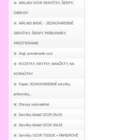
AIRLAID VZOR SERVÍTKY, ŠERPY,
OBRUSY
AIRLAID BASIC - JEDNOFAREBNÉ
SERVÍTKY, ŠERPY, PRÍBORNÍKY,
PRESTIERANIE
Angl. prestieranie vzor
ROZETKY, KRYTKY, MANŽETY, NA
KORNÚTKY
Papier JEDNOFAREBNÉ servítky,
príborníky,..
Obrusy umývateľné
Servítky Airlaid VZOR 25x25
Servítky Airlaid VZOR 33x33
Servítky VZOR TISSUE = PAPIEROVÉ