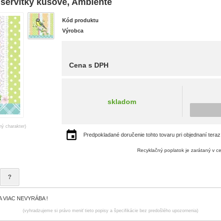
ervítky kusové, Ambiente
Kód produktu
Výrobca
Cena s DPH
skladom
ný charakter)
Predpokladané doručenie tohto tovaru pri objednaní teraz
Recyklačný poplatok je zarátaný v c
?
 VIAC NEVYRÁBA !
(vyhradzujeme si právo meniť tieto popisy a špecifikácie bez predošlého upozornenia)