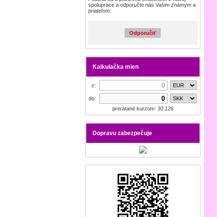
spolupráce a odporučte nás Vašim známym a
priateľom:
Odporučiť
Kalkulačka mien
z:
do:
prerátané kurzom:
30.126
Dopravu zabezpečuje