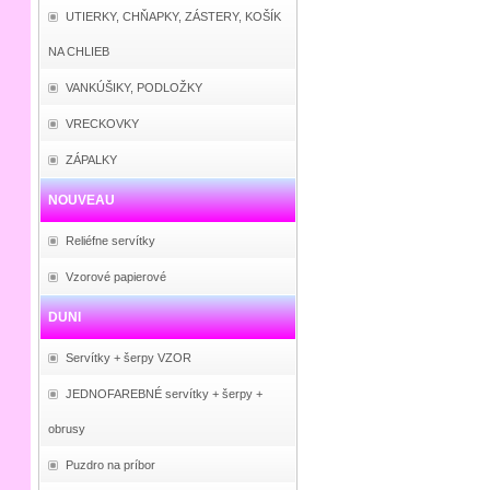
UTIERKY, CHŇAPKY, ZÁSTERY, KOŠÍK
NA CHLIEB
VANKÚŠIKY, PODLOŽKY
VRECKOVKY
ZÁPALKY
NOUVEAU
Reliéfne servítky
Vzorové papierové
DUNI
Servítky + šerpy VZOR
JEDNOFAREBNÉ servítky + šerpy +
obrusy
Puzdro na príbor