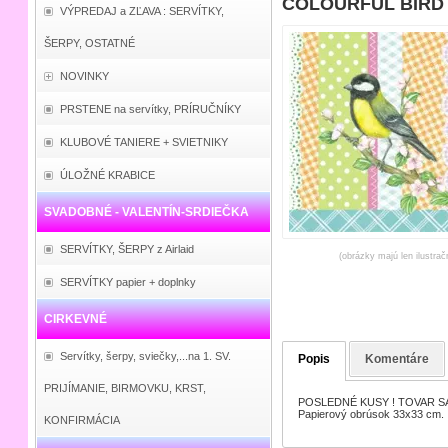
COLOURFUL BIRD s
VÝPREDAJ a ZĽAVA : SERVÍTKY,
ŠERPY, OSTATNÉ
NOVINKY
PRSTENE na servítky, PRÍRUČNÍKY
KLUBOVÉ TANIERE + SVIETNIKY
ÚLOŽNÉ KRABICE
SVADOBNÉ - VALENTÍN-SRDIEČKA
SERVÍTKY, ŠERPY z Airlaid
(obrázky majú len ilustrač
SERVÍTKY papier + doplnky
CIRKEVNÉ
Servítky, šerpy, sviečky,...na 1. SV.
Popis
Komentáre
PRIJÍMANIE, BIRMOVKU, KRST,
POSLEDNÉ KUSY ! TOVAR SA
Papierový obrúsok 33x33 cm.
KONFIRMÁCIA