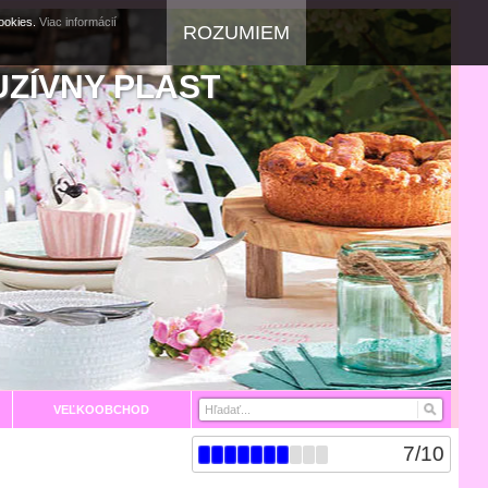
cookies.
Viac informácií
ROZUMIEM
UZÍVNY PLAST
VEĽKOOBCHOD
7
/
10