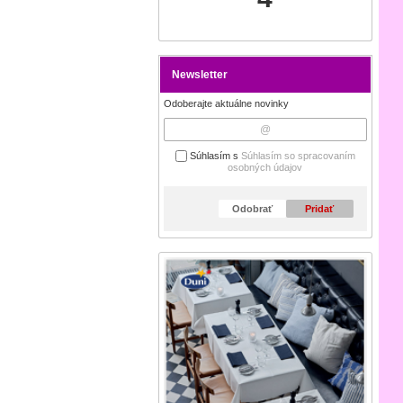
Newsletter
Odoberajte aktuálne novinky
Súhlasím s
Súhlasím so spracovaním
osobných údajov
Odobrať
Pridať