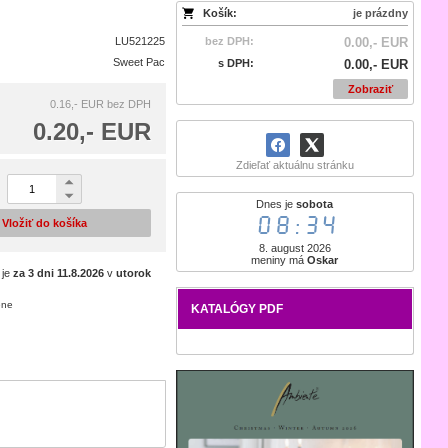
Košík:
je prázdny
LU521225
bez DPH:
0.00,- EUR
Sweet Pac
s DPH:
0.00,- EUR
Zobraziť
0.16,- EUR
bez DPH
0.20,- EUR
Zdieľať aktuálnu stránku
Dnes je
sobota
08:34
Vložiť do košíka
8. august 2026
meniny má
Oskar
 je
za 3 dni
11.8.2026
v
utorok
ene
KATALÓGY PDF