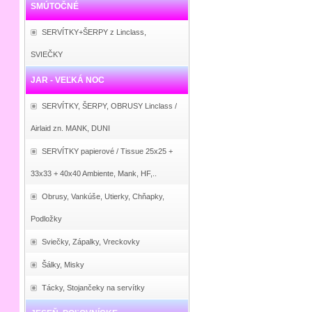
SMÚTOČNÉ
SERVÍTKY+ŠERPY z Linclass,
SVIEČKY
JAR - VEĽKÁ NOC
SERVÍTKY, ŠERPY, OBRUSY Linclass /
Airlaid zn. MANK, DUNI
SERVÍTKY papierové / Tissue 25x25 +
33x33 + 40x40 Ambiente, Mank, HF,..
Obrusy, Vankúše, Utierky, Chňapky,
Podložky
Sviečky, Zápalky, Vreckovky
Šálky, Misky
Tácky, Stojančeky na servítky