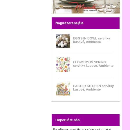
Najprezeranejšie
EGGS IN BOWL servítky
kusové, Ambiente
FLOWERS IN SPRING
servítky kusové, Ambiente
EASTER KITCHEN servítky
kusové, Ambiente
Odporučte nás
Podeľte sa o pozitívnu skúsenosť z našej