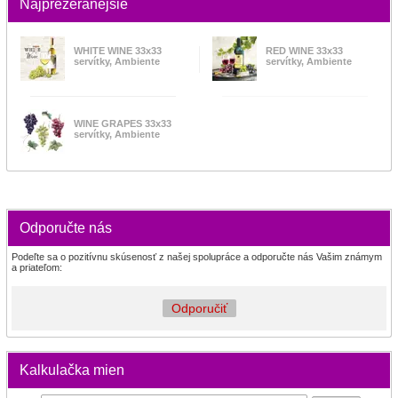
Najprezeranejšie
WHITE WINE 33x33
RED WINE 33x33
servítky, Ambiente
servítky, Ambiente
WINE GRAPES 33x33
servítky, Ambiente
Odporučte nás
Podeľte sa o pozitívnu skúsenosť z našej spolupráce a odporučte nás Vašim známym
a priateľom:
Odporučiť
Kalkulačka mien