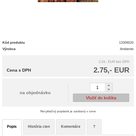
Kód produktu
13309020
Výrobca
Ambiente
2.24,- EUR
bez DPH
2.75,- EUR
Cena s DPH
na objednávku
Vložiť do košíka
Recyklačný poplatok je zarátaný v cene
Popis
História cien
Komentáre
?