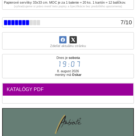
Papierové servítky 33x33 cm. MOC je za 1 balenie = 20 ks. 1 kartón = 12 balíčkov.
(vyhradzujeme si právo meniť tieto popisy a špecifikácie bez predošlého upozornenia)
7
/
10
Zdieľať aktuálnu stránku
Dnes je
sobota
19:07
8. august 2026
meniny má
Oskar
KATALÓGY PDF