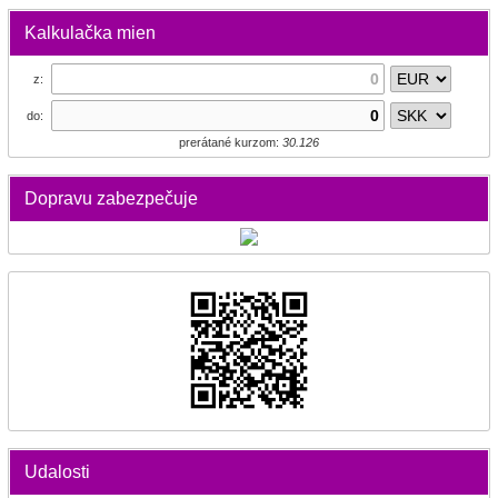
Kalkulačka mien
z:
do:
prerátané kurzom:
30.126
Dopravu zabezpečuje
Udalosti