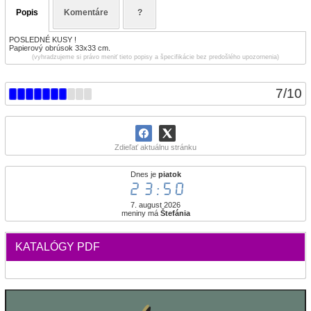
Popis
Komentáre
?
POSLEDNÉ KUSY !
Papierový obrúsok 33x33 cm.
(vyhradzujeme si právo meniť tieto popisy a špecifikácie bez predošlého upozornenia)
7
/
10
Zdieľať aktuálnu stránku
Dnes je
piatok
23:50
7. august 2026
meniny má
Štefánia
KATALÓGY PDF