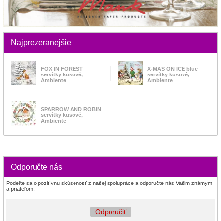
Najprezeranejšie
FOX IN FOREST
X-MAS ON ICE blue
servítky kusové,
servítky kusové,
Ambiente
Ambiente
SPARROW AND ROBIN
servítky kusové,
Ambiente
Odporučte nás
Podeľte sa o pozitívnu skúsenosť z našej spolupráce a odporučte nás Vašim známym
a priateľom:
Odporučiť