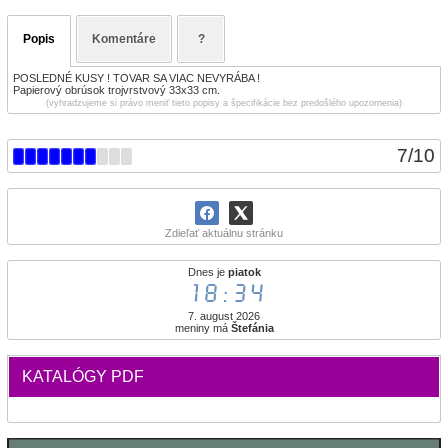
Popis
Komentáre
?
POSLEDNÉ KUSY ! TOVAR SA VIAC NEVYRÁBA !
Papierový obrúsok trojvrstvový 33x33 cm.
(vyhradzujeme si právo meniť tieto popisy a špecifikácie bez predošlého upozornenia)
7
/
10
Zdieľať aktuálnu stránku
Dnes je
piatok
18:34
7. august 2026
meniny má
Štefánia
KATALÓGY PDF