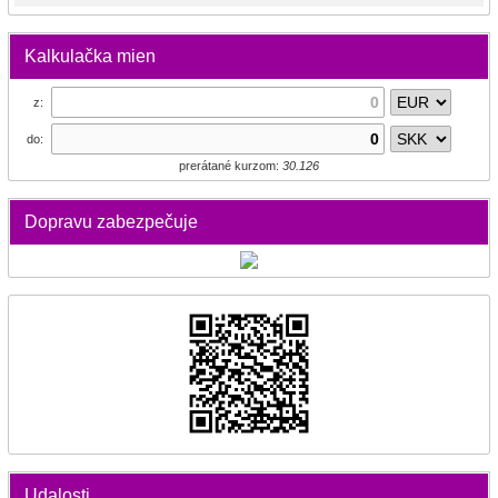
Kalkulačka mien
z:
do:
prerátané kurzom:
30.126
Dopravu zabezpečuje
Udalosti