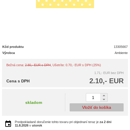
Kód produktu
13305667
Výrobca
Ambiente
Bežná cena:
2.80,- EUR s DPH
, Ušetríte: 0.70,- EUR s DPH (25%)
1.71,- EUR
bez DPH
2.10,- EUR
Cena s DPH
skladom
Vložiť do košíka
Predpokladané doručenie tohto tovaru pri objednaní teraz je
za 2 dni
11.8.2026
v
utorok