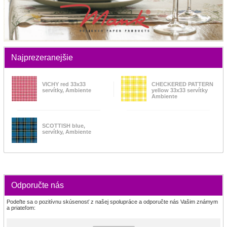
Najprezeranejšie
VICHY red 33x33
CHECKERED PATTERN
servítky, Ambiente
yellow 33x33 servítky
Ambiente
SCOTTISH blue,
servítky, Ambiente
Odporučte nás
Podeľte sa o pozitívnu skúsenosť z našej spolupráce a odporučte nás Vašim známym
a priateľom: