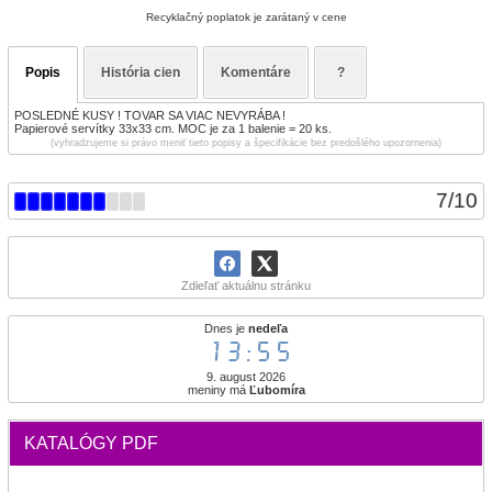
Recyklačný poplatok je zarátaný v cene
Popis
História cien
Komentáre
?
POSLEDNÉ KUSY ! TOVAR SA VIAC NEVYRÁBA !
Papierové servítky 33x33 cm. MOC je za 1 balenie = 20 ks.
(vyhradzujeme si právo meniť tieto popisy a špecifikácie bez predošlého upozornenia)
7
/
10
Zdieľať aktuálnu stránku
Dnes je
nedeľa
13:55
9. august 2026
meniny má
Ľubomíra
KATALÓGY PDF