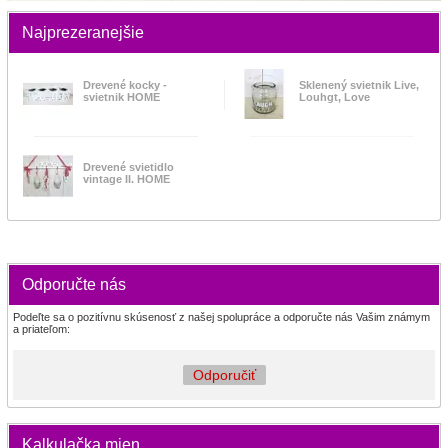
Najprezeranejšie
Drevené kocky -
Sklenený svietnik Live,
svietnik HOME
Louhgt, Love
Drevené svietidlo
vintage II. HOME
Odporučte nás
Podeľte sa o pozitívnu skúsenosť z našej spolupráce a odporučte nás Vašim známym
a priateľom:
Odporučiť
Kalkulačka mien