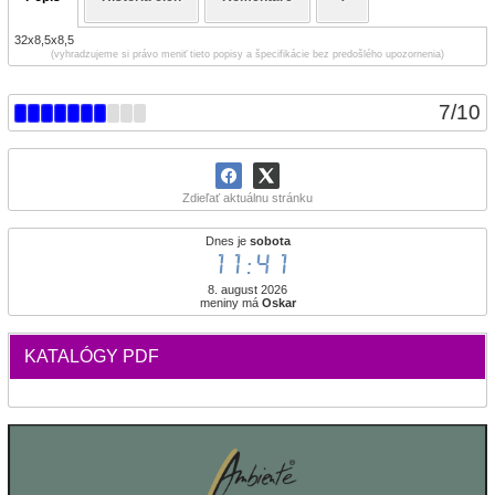
32x8,5x8,5
(vyhradzujeme si právo meniť tieto popisy a špecifikácie bez predošlého upozornenia)
7
/
10
Zdieľať aktuálnu stránku
Dnes je
sobota
11:41
8. august 2026
meniny má
Oskar
KATALÓGY PDF