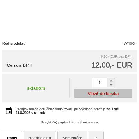
Kód produktu
WY0054
9.76,- EUR
bez DPH
12.00,- EUR
Cena s DPH
skladom
Vložiť do košíka
Predpokladané doručenie tohto tovaru pri objednaní teraz je
za 3 dni
11.8.2026
v
utorok
Recyklačný poplatok je zarátaný v cene
Popis
História cien
Komentáre
?