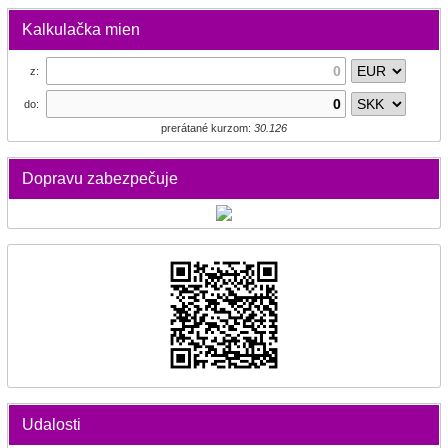
Kalkulačka mien
z:
do:
prerátané kurzom:
30.126
Dopravu zabezpečuje
Udalosti