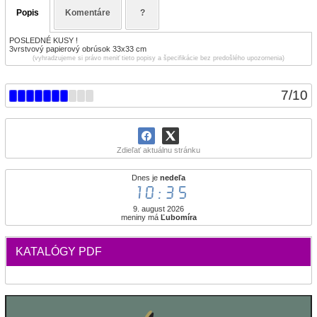
Popis
Komentáre
?
POSLEDNÉ KUSY !
3vrstvový papierový obrúsok 33x33 cm
(vyhradzujeme si právo meniť tieto popisy a špecifikácie bez predošlého upozornenia)
7
/
10
Zdieľať aktuálnu stránku
Dnes je
nedeľa
10:35
9. august 2026
meniny má
Ľubomíra
KATALÓGY PDF