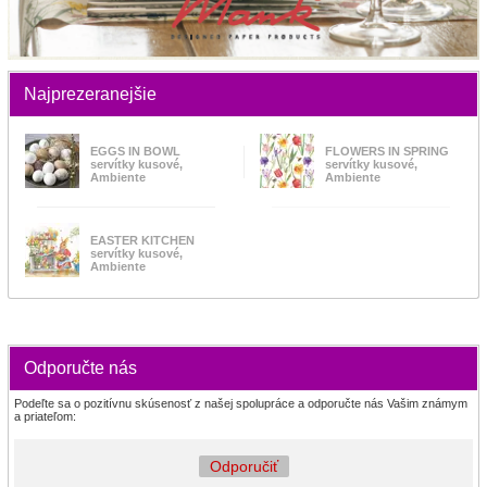
Najprezeranejšie
EGGS IN BOWL
FLOWERS IN SPRING
servítky kusové,
servítky kusové,
Ambiente
Ambiente
EASTER KITCHEN
servítky kusové,
Ambiente
Odporučte nás
Podeľte sa o pozitívnu skúsenosť z našej spolupráce a odporučte nás Vašim známym
a priateľom:
Odporučiť