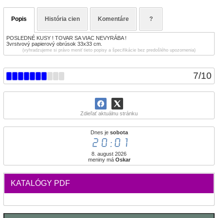
Popis
História cien
Komentáre
?
POSLEDNÉ KUSY ! TOVAR SA VIAC NEVYRÁBA !
3vrstvový papierový obrúsok 33x33 cm.
(vyhradzujeme si právo meniť tieto popisy a špecifikácie bez predošlého upozornenia)
7
/
10
Zdieľať aktuálnu stránku
Dnes je
sobota
20:01
8. august 2026
meniny má
Oskar
KATALÓGY PDF