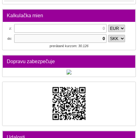
Kalkulačka mien
z:
do:
prerátané kurzom:
30.126
Dopravu zabezpečuje
Udalosti