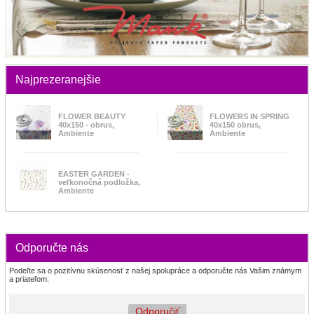
Najprezeranejšie
FLOWER BEAUTY
FLOWERS IN SPRING
40x150 - obrus,
40x150 obrus,
Ambiente
Ambiente
EASTER GARDEN -
veľkonočná podložka,
Ambiente
Odporučte nás
Podeľte sa o pozitívnu skúsenosť z našej spolupráce a odporučte nás Vašim známym
a priateľom:
Odporučiť