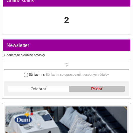
Online status
2
Newsletter
Odoberajte aktuálne novinky
Súhlasím s
Súhlasím so spracovaním osobných údajov
Odobrať
Pridať