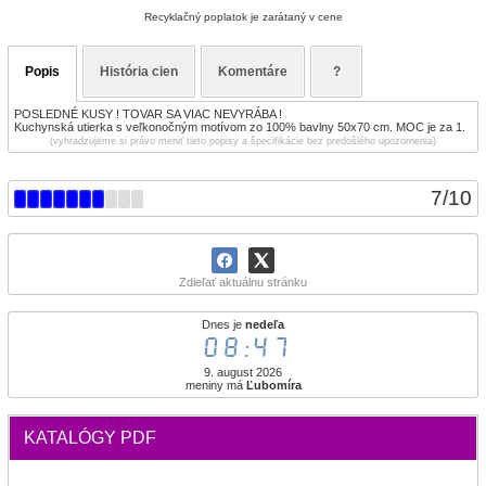
Recyklačný poplatok je zarátaný v cene
Popis
História cien
Komentáre
?
POSLEDNÉ KUSY ! TOVAR SA VIAC NEVYRÁBA !
Kuchynská utierka s veľkonočným motívom zo 100% bavlny 50x70 cm. MOC je za 1.
(vyhradzujeme si právo meniť tieto popisy a špecifikácie bez predošlého upozornenia)
7
/
10
Zdieľať aktuálnu stránku
Dnes je
nedeľa
08:47
9. august 2026
meniny má
Ľubomíra
KATALÓGY PDF