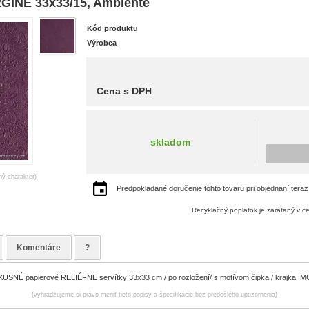
NE 33x33/15, Ambiente
Kód produktu
Výrobca
Cena s DPH
skladom
ný charakter)
Predpokladané doručenie tohto tovaru pri objednaní teraz
Recyklačný poplatok je zarátaný v c
Komentáre
?
NÉ papierové RELIÉFNE servítky 33x33 cm / po rozložení/ s motívom čipka / krajka. MOC
(vyhradzujeme si právo meniť tieto popisy a špecifikácie bez predošlého upozornenia)