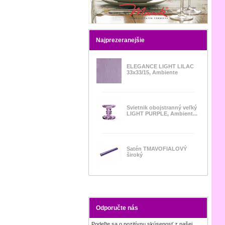
Najprezeranejšie
ELEGANCE LIGHT LILAC
33x33/15, Ambiente
Svietnik obojstranný veľký
LIGHT PURPLE, Ambient...
Satén TMAVOFIALOVÝ
široký
Odporučte nás
Podeľte sa o pozitívnu skúsenosť z našej