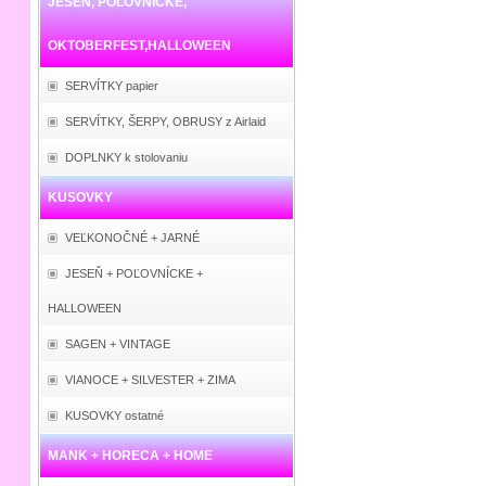
JESEŇ, POĽOVNÍCKE,
OKTOBERFEST,HALLOWEEN
SERVÍTKY papier
SERVÍTKY, ŠERPY, OBRUSY z Airlaid
DOPLNKY k stolovaniu
KUSOVKY
VEĽKONOČNÉ + JARNÉ
JESEŇ + POĽOVNÍCKE +
HALLOWEEN
SAGEN + VINTAGE
VIANOCE + SILVESTER + ZIMA
KUSOVKY ostatné
MANK + HORECA + HOME