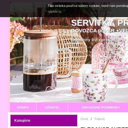
Táto stránka používa súbory cookies, ktoré nám pomáhaj
nájdete tu.
SERVÍTKY, P
DOVOZCA pre SR +V
Exkluzívny štýl v prestier
DOMOV
UŽÍVATEĽ
OBCHODNÉ PODMIENKY
Úvod
/
Fialová
Kategórie