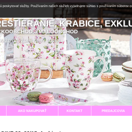
ú poskytovať služby. Používaním našich služieb vyjadrujete súhlas s používaním súborov 
RESTIERANIE, KRABICE, EXKL
EĽKOOBCHOD a MALOOBCHOD
aní KAŽDÝ TÝŽDEŇ NOVÝ TOVAR
AKO NAKUPOVAŤ
KONTAKT
PREDAJCOVIA