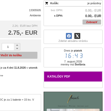
Košík:
je prázdny
13305505
bez DPH:
0.00,- EUR
Ambiente
s DPH:
0.00,- EUR
Zobraziť
2.24,- EUR
bez DPH
2.75,- EUR
Zdieľať aktuálnu stránku
Dnes je
piatok
16:43
Vložiť do košíka
7. august 2026
meniny má
Štefánia
 je
za 4 dni
11.8.2026
v
utorok
ene
KATALÓGY PDF
 je za 1 balenie = 15 ks. V