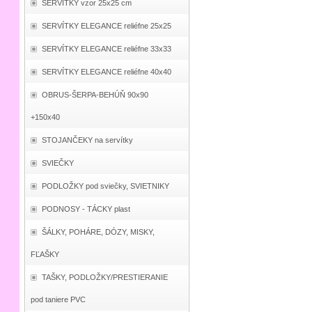
SERVÍTKY vzor 25x25 cm
SERVÍTKY ELEGANCE reliéfne 25x25
SERVÍTKY ELEGANCE reliéfne 33x33
SERVÍTKY ELEGANCE reliéfne 40x40
OBRUS-ŠERPA-BEHÚŇ 90x90
+150x40
STOJANČEKY na servítky
SVIEČKY
PODLOŽKY pod sviečky, SVIETNIKY
PODNOSY - TÁCKY plast
ŠÁLKY, POHÁRE, DÓZY, MISKY,
FĽAŠKY
TAŠKY, PODLOŽKY/PRESTIERANIE
pod taniere PVC