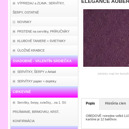
ELEGANCE AUBERGI
VÝPREDAJ a ZĽAVA : SERVÍTKY,
ŠERPY, OSTATNÉ
NOVINKY
PRSTENE na servítky, PRÍRUČNÍKY
KLUBOVÉ TANIERE + SVIETNIKY
ÚLOŽNÉ KRABICE
SVADOBNÉ - VALENTÍN-SRDIEČKA
SERVÍTKY, ŠERPY z Airlaid
(obrázky majú len ilustrač
SERVÍTKY papier + doplnky
CIRKEVNÉ
Servítky, šerpy, sviečky,...na 1. SV.
Popis
História cien
PRIJÍMANIE, BIRMOVKU, KRST,
OBEDOVÉ =stredne veľké LUXUS
kartóne je 12 balíčkov.
KONFIRMÁCIA