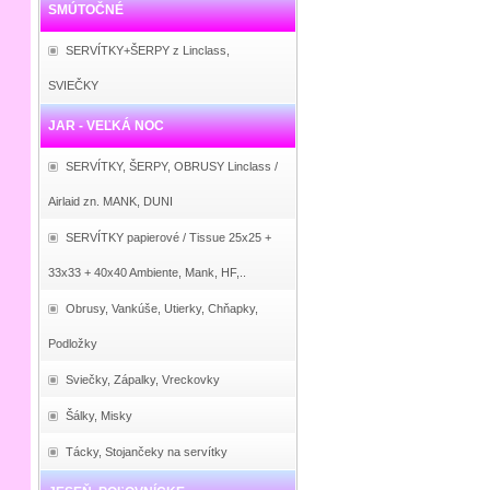
SMÚTOČNÉ
SERVÍTKY+ŠERPY z Linclass,
SVIEČKY
JAR - VEĽKÁ NOC
SERVÍTKY, ŠERPY, OBRUSY Linclass /
Airlaid zn. MANK, DUNI
SERVÍTKY papierové / Tissue 25x25 +
33x33 + 40x40 Ambiente, Mank, HF,..
Obrusy, Vankúše, Utierky, Chňapky,
Podložky
Sviečky, Zápalky, Vreckovky
Šálky, Misky
Tácky, Stojančeky na servítky