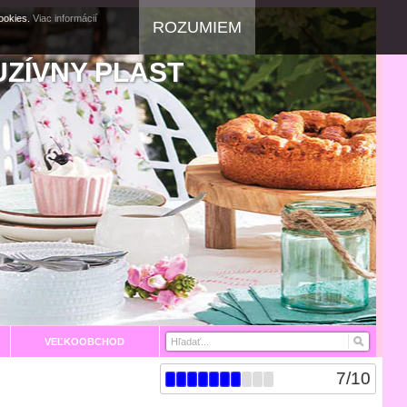
cookies.
Viac informácií
ROZUMIEM
UZÍVNY PLAST
VEĽKOOBCHOD
7
/
10