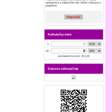
spolupráce a odporučte nás Vašim známym a
priateľom:
Odporučiť
Kalkulačka mien
z:
do:
prerátané kurzom:
30.126
Dopravu zabezpečuje