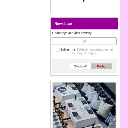
Newsletter
Odoberajte aktuálne novinky
Súhlasím s
Súhlasím so spracovaním
osobných údajov
Odobrať
Pridať