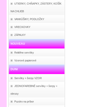
UTIERKY, CHŇAPKY, ZÁSTERY, KOŠÍK
NA CHLIEB
VANKÚŠIKY, PODLOŽKY
VRECKOVKY
ZÁPALKY
NOUVEAU
Reliéfne servítky
Vzorové papierové
DUNI
Servítky + šerpy VZOR
JEDNOFAREBNÉ servítky + šerpy +
obrusy
Puzdro na príbor