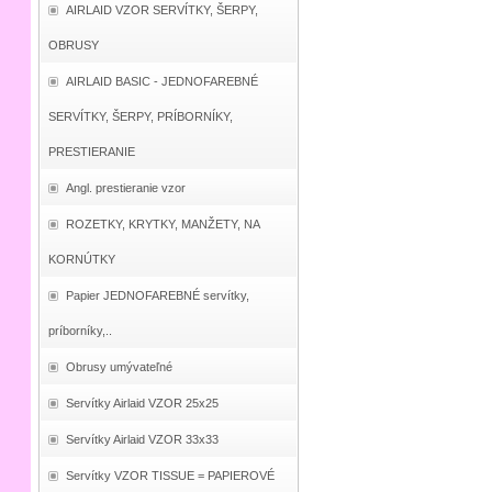
AIRLAID VZOR SERVÍTKY, ŠERPY,
OBRUSY
AIRLAID BASIC - JEDNOFAREBNÉ
SERVÍTKY, ŠERPY, PRÍBORNÍKY,
PRESTIERANIE
Angl. prestieranie vzor
ROZETKY, KRYTKY, MANŽETY, NA
KORNÚTKY
Papier JEDNOFAREBNÉ servítky,
príborníky,..
Obrusy umývateľné
Servítky Airlaid VZOR 25x25
Servítky Airlaid VZOR 33x33
Servítky VZOR TISSUE = PAPIEROVÉ