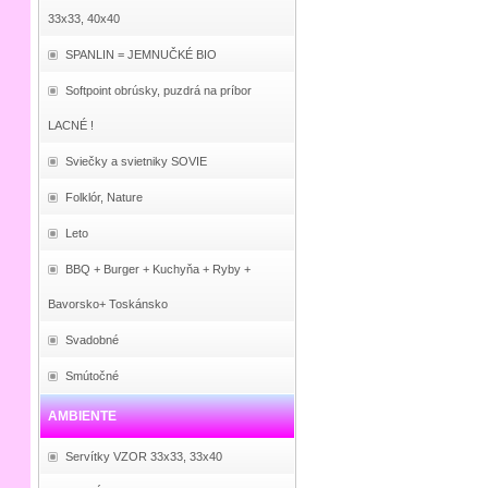
33x33, 40x40
SPANLIN = JEMNUČKÉ BIO
Softpoint obrúsky, puzdrá na príbor
LACNÉ !
Sviečky a svietniky SOVIE
Folklór, Nature
Leto
BBQ + Burger + Kuchyňa + Ryby +
Bavorsko+ Toskánsko
Svadobné
Smútočné
AMBIENTE
Servítky VZOR 33x33, 33x40