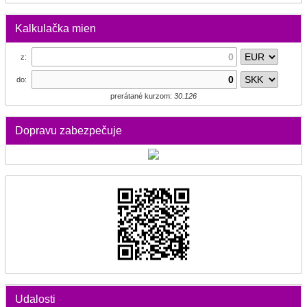
Kalkulačka mien
z:
do:
prerátané kurzom:
30.126
Dopravu zabezpečuje
Udalosti