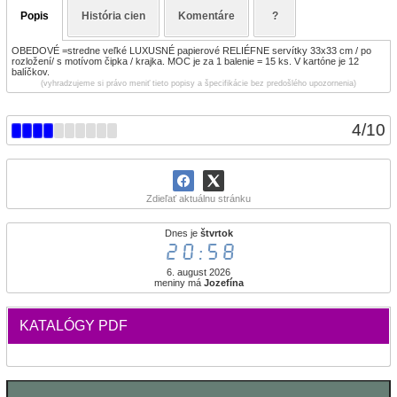
Popis
História cien
Komentáre
?
OBEDOVÉ =stredne veľké LUXUSNÉ papierové RELIÉFNE servítky 33x33 cm / po
rozložení/ s motívom čipka / krajka. MOC je za 1 balenie = 15 ks. V kartóne je 12
balíčkov.
(vyhradzujeme si právo meniť tieto popisy a špecifikácie bez predošlého upozornenia)
4
/
10
Zdieľať aktuálnu stránku
Dnes je
štvrtok
20:58
6. august 2026
meniny má
Jozefína
KATALÓGY PDF