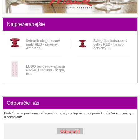
Najprezeranejšie
Svietnik obojstranný
Svietnik obojstranný
malý RED - červený,
veľký RED - tmavo
Ambient...
červený, ...
LUDO bordeaux-altrosa
40x240 Linclass - šerpa,
M...
Odporučte nás
Podeľte sa o pozitívnu skúsenosť z našej spolupráce a odporučte nás Vašim známym
a priateľom:
Odporučiť