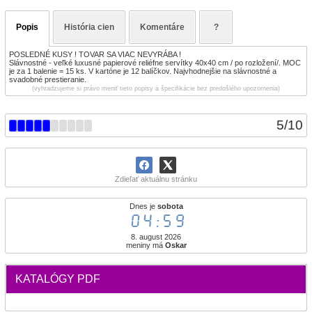
Popis
História cien
Komentáre
?
POSLEDNÉ KUSY ! TOVAR SA VIAC NEVYRÁBA !
Slávnostné - veľké luxusné papierové reliéfne servítky 40x40 cm / po rozložení/. MOC
je za 1 balenie = 15 ks. V kartóne je 12 balíčkov. Najvhodnejšie na slávnostné a
svadobné prestieranie.
(vyhradzujeme si právo meniť tieto popisy a špecifikácie bez predošlého upozornenia)
5
/
10
Zdieľať aktuálnu stránku
Dnes je
sobota
05:00
8. august 2026
meniny má
Oskar
KATALÓGY PDF