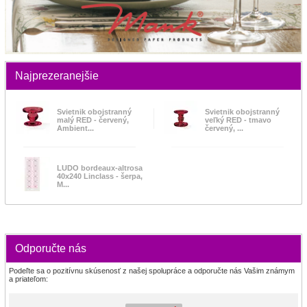
Najprezeranejšie
Svietnik obojstranný
Svietnik obojstranný
malý RED - červený,
veľký RED - tmavo
Ambient...
červený, ...
LUDO bordeaux-altrosa
40x240 Linclass - šerpa,
M...
Odporučte nás
Podeľte sa o pozitívnu skúsenosť z našej spolupráce a odporučte nás Vašim známym
a priateľom: