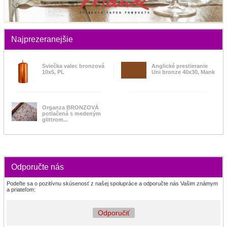
Najprezeranejšie
Sviečka valec bronzová
Anglické prestieranie
10x5, PL
Uni bronze 40x30, Mank
Organza BRONZOVÁ
potlačená s medeným
glittrom...
Odporučte nás
Podeľte sa o pozitívnu skúsenosť z našej spolupráce a odporučte nás Vašim známym
a priateľom:
Odporučiť