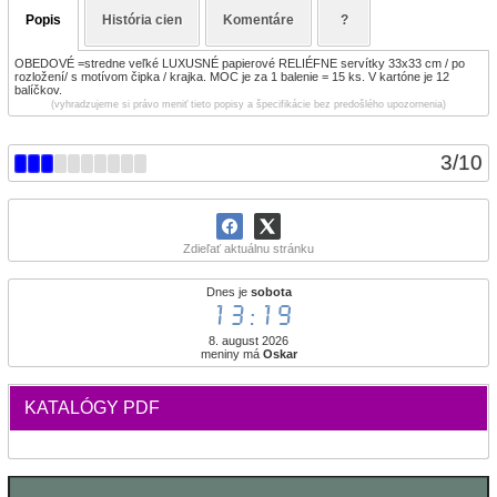
Popis
História cien
Komentáre
?
OBEDOVÉ =stredne veľké LUXUSNÉ papierové RELIÉFNE servítky 33x33 cm / po
rozložení/ s motívom čipka / krajka. MOC je za 1 balenie = 15 ks. V kartóne je 12
balíčkov.
(vyhradzujeme si právo meniť tieto popisy a špecifikácie bez predošlého upozornenia)
3
/
10
Zdieľať aktuálnu stránku
Dnes je
sobota
13:19
8. august 2026
meniny má
Oskar
KATALÓGY PDF