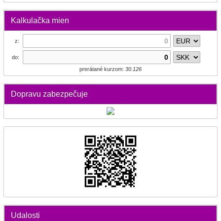
Kalkulačka mien
z:
do:
prerátané kurzom:
30.126
Dopravu zabezpečuje
Udalosti