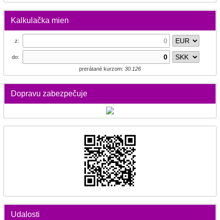
Kalkulačka mien
z:
do:
prerátané kurzom:
30.126
Dopravu zabezpečuje
Udalosti