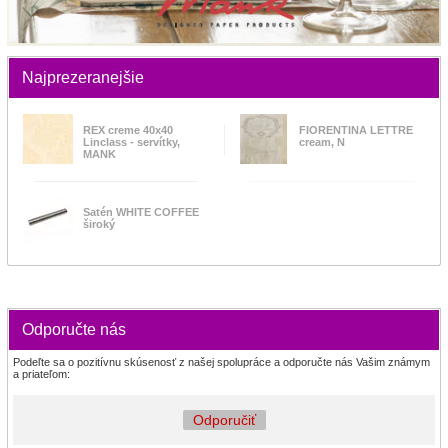
Najprezeranejšie
REX creme 40x40
FIORENTINA LETTRE
Linclass - servítky,
cream, N
MANK
Satén WHITE COFFEE
široký
Odporučte nás
Podeľte sa o pozitívnu skúsenosť z našej spolupráce a odporučte nás Vašim známym
a priateľom:
Odporučiť