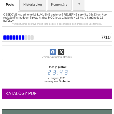
Popis
História cien
Komentáre
?
OBEDOVÉ =stredne veľké LUXUSNÉ papierové RELIÉFNE servítky 33x33 cm / po
rozložení/ s motívom čipka / krajka. MOC je za 1 balenie = 15 ks. V kartóne je 12
balíčkov.
(vyhradzujeme si právo meniť tieto popisy a špecifikácie bez predošlého upozornenia)
7
/
10
Zdieľať aktuálnu stránku
Dnes je
piatok
23:43
7. august 2026
meniny má
Štefánia
KATALÓGY PDF