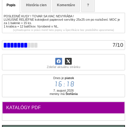
Popis
História cien
Komentáre
?
POSLEDNÉ KUSY ! TOVAR SA VIAC NEVYRÁBA !
LUXUSNÉ RELIÉFNE koktejlové papierové servítky 25x25 cm po rozložení. MOC je
za 1 balenie = 15 ks.
1 krabica = 12 balíčkov. Vyrobené v NL.
(vyhradzujeme si právo meniť tieto popisy a špecifikácie bez predošlého upozornenia)
7
/
10
Zdieľať aktuálnu stránku
Dnes je
piatok
16:18
7. august 2026
meniny má
Štefánia
KATALÓGY PDF