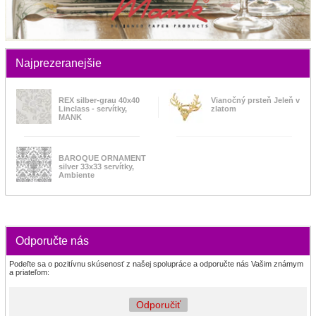
Najprezeranejšie
REX silber-grau 40x40
Vianočný prsteň Jeleň v
Linclass - servítky,
zlatom
MANK
BAROQUE ORNAMENT
silver 33x33 servítky,
Ambiente
Odporučte nás
Podeľte sa o pozitívnu skúsenosť z našej spolupráce a odporučte nás Vašim známym
a priateľom:
Odporučiť