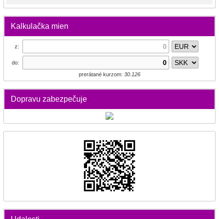
Kalkulačka mien
z:
do:
prerátané kurzom:
30.126
Dopravu zabezpečuje