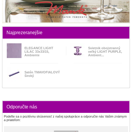
Najprezeranejšie
ELEGANCE LIGHT
Svietnik obojstranný
LILAC 33x33/15,
veľký LIGHT PURPLE,
Ambiente
Ambient...
Satén TMAVOFIALOVÝ
široký
Odporučte nás
Podeľte sa o pozitívnu skúsenosť z našej spolupráce a odporučte nás Vašim známym
a priateľom: