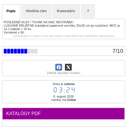
Popis
História cien
Komentáre
?
POSLEDNÉ KUSY ! TOVAR SA VIAC NEVYRÁBA !
LUXUSNÉ RELIÉFNE koktejlové papierové servítky 25x25 cm po rozložení. MOC je
za 1 balenie = 15 ks.
Vyrobené v NL.
(vyhradzujeme si právo meniť tieto popisy a špecifikácie bez predošlého upozornenia)
7
/
10
Zdieľať aktuálnu stránku
Dnes je
sobota
03:24
8. august 2026
meniny má
Oskar
KATALÓGY PDF