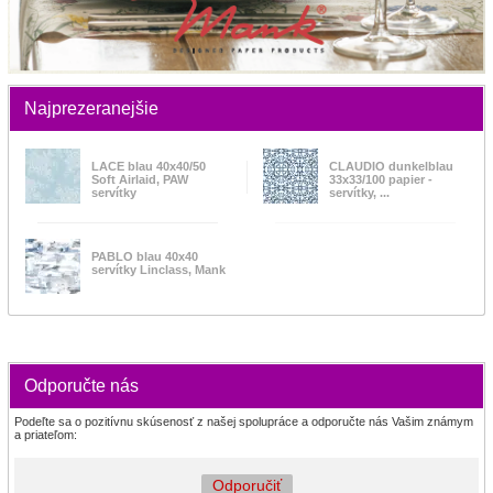
Najprezeranejšie
LACE blau 40x40/50
CLAUDIO dunkelblau
Soft Airlaid, PAW
33x33/100 papier -
servítky
servítky, ...
PABLO blau 40x40
servítky Linclass, Mank
Odporučte nás
Podeľte sa o pozitívnu skúsenosť z našej spolupráce a odporučte nás Vašim známym
a priateľom:
Odporučiť