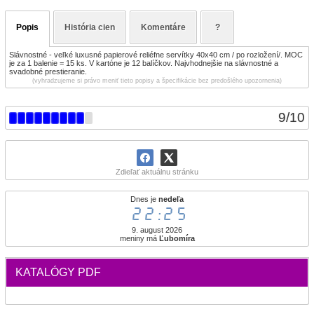
Popis
História cien
Komentáre
?
Slávnostné - veľké luxusné papierové reliéfne servítky 40x40 cm / po rozložení/. MOC
je za 1 balenie = 15 ks. V kartóne je 12 balíčkov. Najvhodnejšie na slávnostné a
svadobné prestieranie.
(vyhradzujeme si právo meniť tieto popisy a špecifikácie bez predošlého upozornenia)
9
/
10
Zdieľať aktuálnu stránku
Dnes je
nedeľa
22:25
9. august 2026
meniny má
Ľubomíra
KATALÓGY PDF