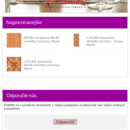
Najprezeranejšie
DEVIN terrakotta 40x40
LOGAN terracotta
servítky Linclass, Mank
40x240 Linclass - šerpa,
Mank
LOGAN terracotta
40x40 servítky Linclass,
Mank
Odporučte nás
Podeľte sa o pozitívnu skúsenosť z našej spolupráce a odporučte nás Vašim známym
a priateľom:
Odporučiť