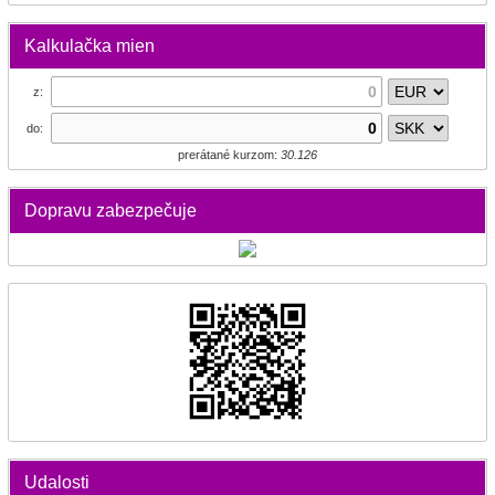
Kalkulačka mien
z:
do:
prerátané kurzom:
30.126
Dopravu zabezpečuje
Udalosti