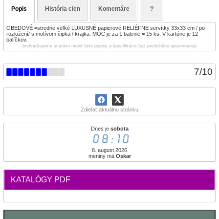
Popis
História cien
Komentáre
?
OBEDOVÉ =stredne veľké LUXUSNÉ papierové RELIÉFNE servítky 33x33 cm / po
rozložení/ s motívom čipka / krajka. MOC je za 1 balenie = 15 ks. V kartóne je 12
balíčkov.
(vyhradzujeme si právo meniť tieto popisy a špecifikácie bez predošlého upozornenia)
7
/
10
Zdieľať aktuálnu stránku
Dnes je
sobota
08:10
8. august 2026
meniny má
Oskar
KATALÓGY PDF