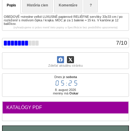
Popis
História cien
Komentáre
?
OBEDOVÉ =stredne veľké LUXUSNÉ papierové RELIÉFNE servítky 33x33 cm / po
rozložení/ s motívom čipka / krajka. MOC je za 1 balenie = 15 ks. V kartóne je 12
balíčkov.
(vyhradzujeme si právo meniť tieto popisy a špecifikácie bez predošlého upozornenia)
7
/
10
Zdieľať aktuálnu stránku
Dnes je
sobota
05:25
8. august 2026
meniny má
Oskar
KATALÓGY PDF