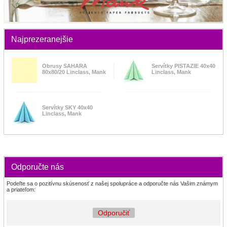
Najprezeranejšie
Obrusy SAHARA
Servítky PISTAZIE 40x40
80x80/20 Linclass, Mank
Linclass, Mank
Servítky SKY 40x40
Linclass, Mank
Odporučte nás
Podeľte sa o pozitívnu skúsenosť z našej spolupráce a odporučte nás Vašim známym
a priateľom:
Odporučiť