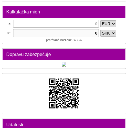
Kalkulačka mien
z:
do:
prerátané kurzom:
30.126
Dopravu zabezpečuje
Udalosti