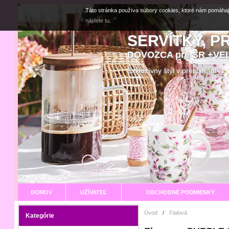
Táto stránka používa súbory cookies, ktoré nám pomáhaj
nájdete tu.
SERVÍTKY, P
DOVOZCA pre SR +V
Exkluzívny štýl v prestier
DOMOV
UŽÍVATEĽ
OBCHODNÉ PODMIENKY
Úvod
/
Fialová
Kategórie