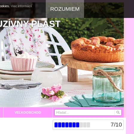
cookies.
Viac informácií
ROZUMIEM
UZÍVNY PLAST
VEĽKOOBCHOD
7
/
10