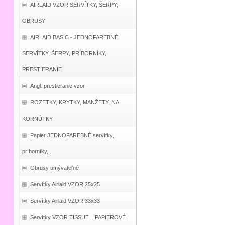
AIRLAID VZOR SERVÍTKY, ŠERPY,
OBRUSY
AIRLAID BASIC - JEDNOFAREBNÉ
SERVÍTKY, ŠERPY, PRÍBORNÍKY,
PRESTIERANIE
Angl. prestieranie vzor
ROZETKY, KRYTKY, MANŽETY, NA
KORNÚTKY
Papier JEDNOFAREBNÉ servítky,
príborníky,..
Obrusy umývateľné
Servítky Airlaid VZOR 25x25
Servítky Airlaid VZOR 33x33
Servítky VZOR TISSUE = PAPIEROVÉ