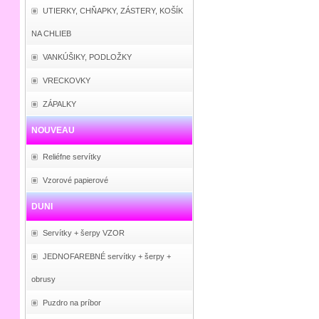
UTIERKY, CHŇAPKY, ZÁSTERY, KOŠÍK
NA CHLIEB
VANKÚŠIKY, PODLOŽKY
VRECKOVKY
ZÁPALKY
NOUVEAU
Reliéfne servítky
Vzorové papierové
DUNI
Servítky + šerpy VZOR
JEDNOFAREBNÉ servítky + šerpy +
obrusy
Puzdro na príbor