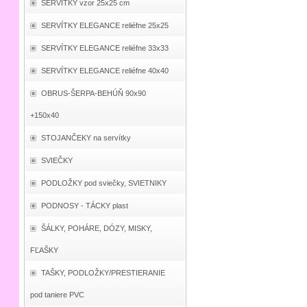
SERVÍTKY vzor 25x25 cm
SERVÍTKY ELEGANCE reliéfne 25x25
SERVÍTKY ELEGANCE reliéfne 33x33
SERVÍTKY ELEGANCE reliéfne 40x40
OBRUS-ŠERPA-BEHÚŇ 90x90
+150x40
STOJANČEKY na servítky
SVIEČKY
PODLOŽKY pod sviečky, SVIETNIKY
PODNOSY - TÁCKY plast
ŠÁLKY, POHÁRE, DÓZY, MISKY,
FĽAŠKY
TAŠKY, PODLOŽKY/PRESTIERANIE
pod taniere PVC