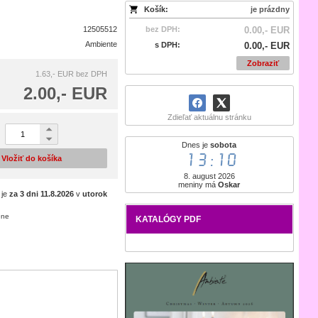
Košík:
je prázdny
12505512
bez DPH:
0.00,- EUR
Ambiente
s DPH:
0.00,- EUR
Zobraziť
1.63,- EUR
bez DPH
2.00,- EUR
Zdieľať aktuálnu stránku
Dnes je
sobota
13:10
Vložiť do košíka
8. august 2026
meniny má
Oskar
 je
za 3 dni
11.8.2026
v
utorok
ene
KATALÓGY PDF