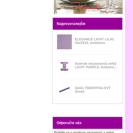
Najprezeranejšie
ELEGANCE LIGHT LILAC
33x33/15, Ambiente
Svietnik obojstranný veľký
LIGHT PURPLE, Ambient...
Satén TMAVOFIALOVÝ
široký
Odporučte nás
Podeľte sa o pozitívnu skúsenosť z našej