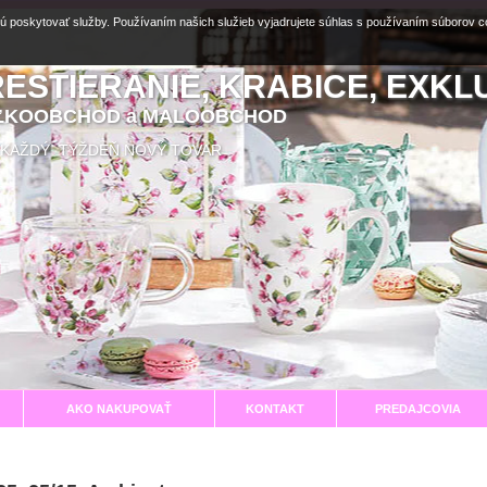
ú poskytovať služby. Používaním našich služieb vyjadrujete súhlas s používaním súborov 
RESTIERANIE, KRABICE, EXKL
EĽKOOBCHOD a MALOOBCHOD
aní KAŽDÝ TÝŽDEŇ NOVÝ TOVAR
AKO NAKUPOVAŤ
KONTAKT
PREDAJCOVIA