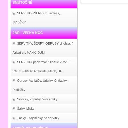
SMÚTOČNÉ
SERVÍTKY+ŠERPY z Linclass,
SVIEČKY
JAR - VEĽKÁ NOC
SERVÍTKY, ŠERPY, OBRUSY Linclass /
Airlaid zn. MANK, DUNI
SERVÍTKY papierové / Tissue 25x25 +
33x33 + 40x40 Ambiente, Mank, HF,..
Obrusy, Vankúše, Utierky, Chňapky,
Podložky
Sviečky, Zápalky, Vreckovky
Šálky, Misky
Tácky, Stojančeky na servítky