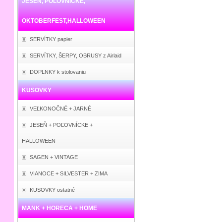
JESEŇ, POĽOVNÍCKE,
OKTOBERFEST,HALLOWEEN
SERVÍTKY papier
SERVÍTKY, ŠERPY, OBRUSY z Airlaid
DOPLNKY k stolovaniu
KUSOVKY
VEĽKONOČNÉ + JARNÉ
JESEŇ + POĽOVNÍCKE +
HALLOWEEN
SAGEN + VINTAGE
VIANOCE + SILVESTER + ZIMA
KUSOVKY ostatné
MANK + HORECA + HOME