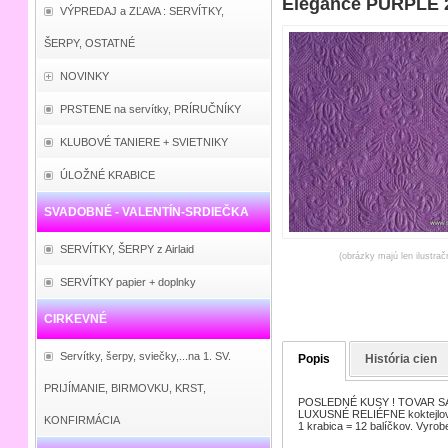
Elegance PURPLE 2
VÝPREDAJ a ZĽAVA : SERVÍTKY,
ŠERPY, OSTATNÉ
NOVINKY
PRSTENE na servítky, PRÍRUČNÍKY
KLUBOVÉ TANIERE + SVIETNIKY
ÚLOŽNÉ KRABICE
SVADOBNÉ - VALENTÍN-SRDIEČKA
SERVÍTKY, ŠERPY z Airlaid
(obrázky majú len ilustrač
SERVÍTKY papier + doplnky
CIRKEVNÉ
Servítky, šerpy, sviečky,...na 1. SV.
Popis
História cien
PRIJÍMANIE, BIRMOVKU, KRST,
POSLEDNÉ KUSY ! TOVAR SA
LUXUSNÉ RELIÉFNE koktejlové 
KONFIRMÁCIA
1 krabica = 12 balíčkov. Vyrob