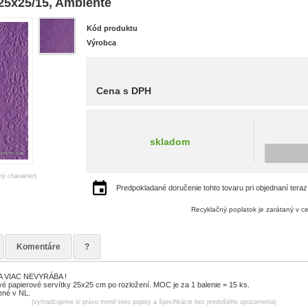
5x25/15, Ambiente
Kód produktu
Výrobca
Cena s DPH
skladom
ný charakter)
Predpokladané doručenie tohto tovaru pri objednaní teraz
Recyklačný poplatok je zarátaný v c
Komentáre
?
 VIAC NEVYRÁBA !
papierové servítky 25x25 cm po rozložení. MOC je za 1 balenie = 15 ks.
ené v NL.
(vyhradzujeme si právo meniť tieto popisy a špecifikácie bez predošlého upozornenia)