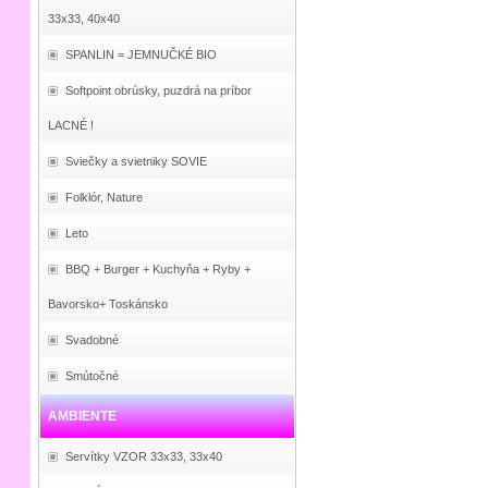
33x33, 40x40
SPANLIN = JEMNUČKÉ BIO
Softpoint obrúsky, puzdrá na príbor
LACNÉ !
Sviečky a svietniky SOVIE
Folklór, Nature
Leto
BBQ + Burger + Kuchyňa + Ryby +
Bavorsko+ Toskánsko
Svadobné
Smútočné
AMBIENTE
Servítky VZOR 33x33, 33x40