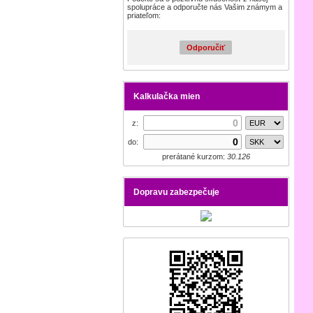
spolupráce a odporučte nás Vašim známym a
priateľom:
Odporučiť
Kalkulačka mien
z:
do:
prerátané kurzom:
30.126
Dopravu zabezpečuje