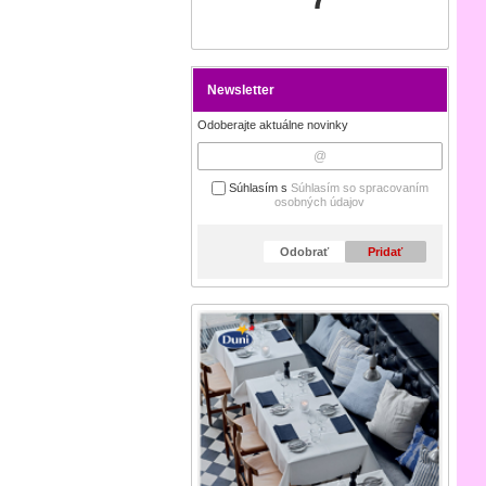
Newsletter
Odoberajte aktuálne novinky
Súhlasím s
Súhlasím so spracovaním
osobných údajov
Odobrať
Pridať