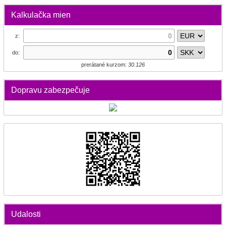
Kalkulačka mien
z:
do:
prerátané kurzom:
30.126
Dopravu zabezpečuje
Udalosti