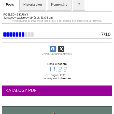
Popis
História cien
Komentáre
?
POSLEDNÉ KUSY !
3vrstvový papierový obrúsok 33x33 cm.
(vyhradzujeme si právo meniť tieto popisy a špecifikácie bez predošlého upozornenia)
7
/
10
Zdieľať aktuálnu stránku
Dnes je
nedeľa
11:23
9. august 2026
meniny má
Ľubomíra
KATALÓGY PDF