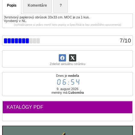
Popis
Komentáre
?
3vrstvový papierový obrúsok 33x33 cm. MOC je za 1 kus.
Vyrobený v NL.
(vyhradzujeme si právo meniť tieto popisy a špecifikácie bez predošlého upozornenia)
7
/
10
Zdieľať aktuálnu stránku
Dnes je
nedeľa
06:54
9. august 2026
meniny má
Ľubomíra
KATALÓGY PDF