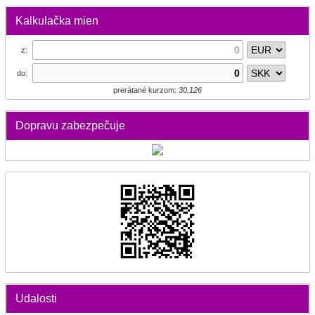
Kalkulačka mien
z:
do:
prerátané kurzom:
30.126
Dopravu zabezpečuje
Udalosti