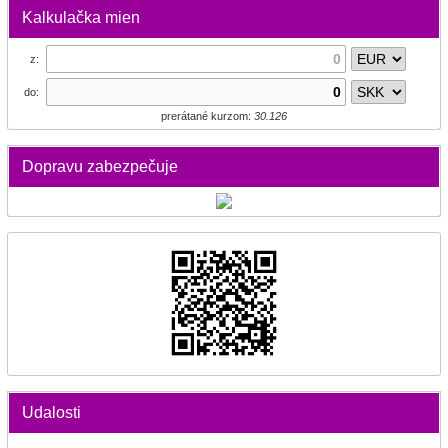
Kalkulačka mien
z:
do:
prerátané kurzom:
30.126
Dopravu zabezpečuje
Udalosti