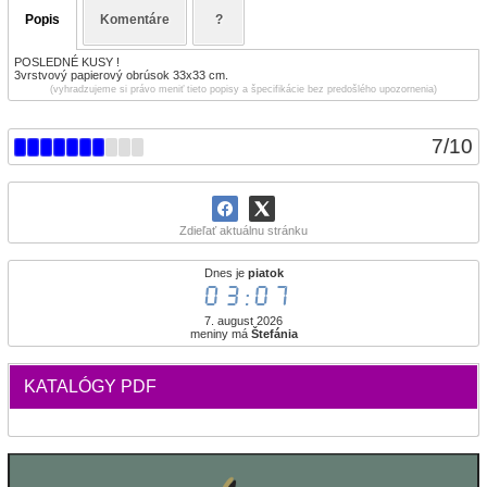
Popis
Komentáre
?
POSLEDNÉ KUSY !
3vrstvový papierový obrúsok 33x33 cm.
(vyhradzujeme si právo meniť tieto popisy a špecifikácie bez predošlého upozornenia)
7
/
10
Zdieľať aktuálnu stránku
Dnes je
piatok
03:07
7. august 2026
meniny má
Štefánia
KATALÓGY PDF