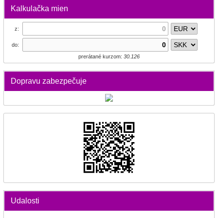
Kalkulačka mien
z:
do:
prerátané kurzom:
30.126
Dopravu zabezpečuje
Udalosti