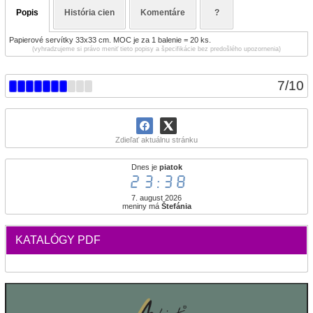
Popis
História cien
Komentáre
?
Papierové servítky 33x33 cm. MOC je za 1 balenie = 20 ks.
(vyhradzujeme si právo meniť tieto popisy a špecifikácie bez predošlého upozornenia)
7
/
10
Zdieľať aktuálnu stránku
Dnes je
piatok
23:38
7. august 2026
meniny má
Štefánia
KATALÓGY PDF