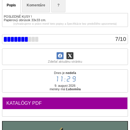
Popis
Komentáre
?
POSLEDNÉ KUSY !
Papierový obrúsok 33x33 cm.
(vyhradzujeme si právo meniť tieto popisy a špecifikácie bez predošlého upozornenia)
7
/
10
Zdieľať aktuálnu stránku
Dnes je
nedeľa
11:29
9. august 2026
meniny má
Ľubomíra
KATALÓGY PDF