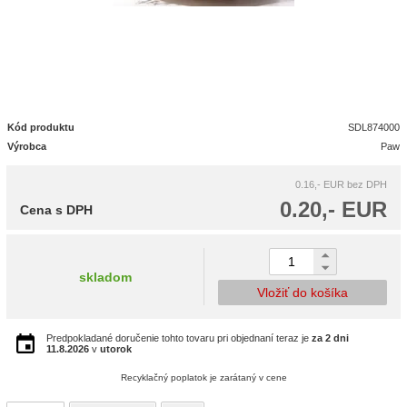
Kód produktu
SDL874000
Výrobca
Paw
0.16,- EUR
bez DPH
0.20,- EUR
Cena s DPH
skladom
Vložiť do košíka
Predpokladané doručenie tohto tovaru pri objednaní teraz je
za 2 dni
11.8.2026
v
utorok
Recyklačný poplatok je zarátaný v cene