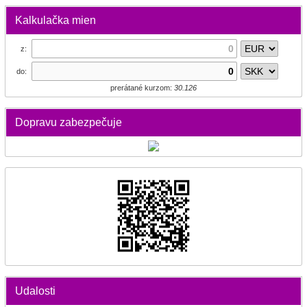
Kalkulačka mien
z:
do:
prerátané kurzom:
30.126
Dopravu zabezpečuje
Udalosti