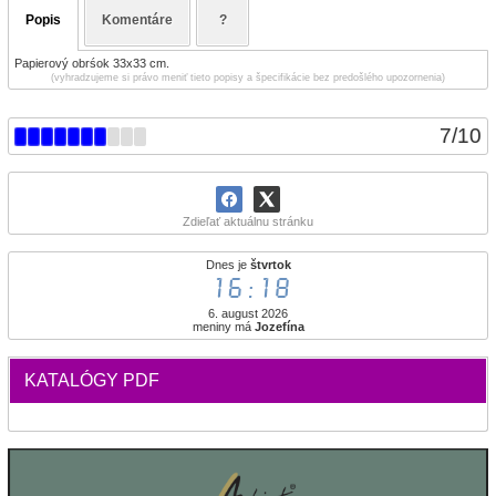
Popis
Komentáre
?
Papierový obrśok 33x33 cm.
(vyhradzujeme si právo meniť tieto popisy a špecifikácie bez predošlého upozornenia)
7
/
10
Zdieľať aktuálnu stránku
Dnes je
štvrtok
16:18
6. august 2026
meniny má
Jozefína
KATALÓGY PDF