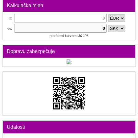
Kalkulačka mien
z:
do:
prerátané kurzom:
30.126
Dopravu zabezpečuje
Udalosti