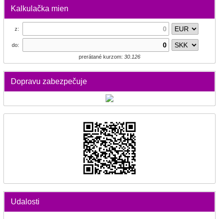
Kalkulačka mien
z:
do:
prerátané kurzom:
30.126
Dopravu zabezpečuje
Udalosti