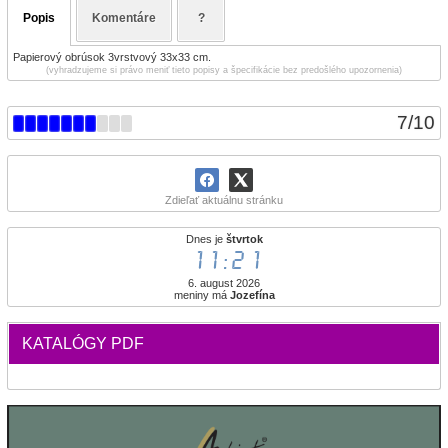
Popis
Komentáre
?
Papierový obrúsok 3vrstvový 33x33 cm.
(vyhradzujeme si právo meniť tieto popisy a špecifikácie bez predošlého upozornenia)
7
/
10
Zdieľať aktuálnu stránku
Dnes je
štvrtok
11:21
6. august 2026
meniny má
Jozefína
KATALÓGY PDF