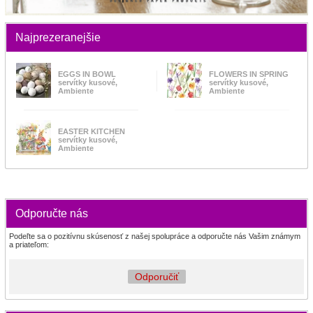
Najprezeranejšie
EGGS IN BOWL
FLOWERS IN SPRING
servítky kusové,
servítky kusové,
Ambiente
Ambiente
EASTER KITCHEN
servítky kusové,
Ambiente
Odporučte nás
Podeľte sa o pozitívnu skúsenosť z našej spolupráce a odporučte nás Vašim známym
a priateľom:
Odporučiť