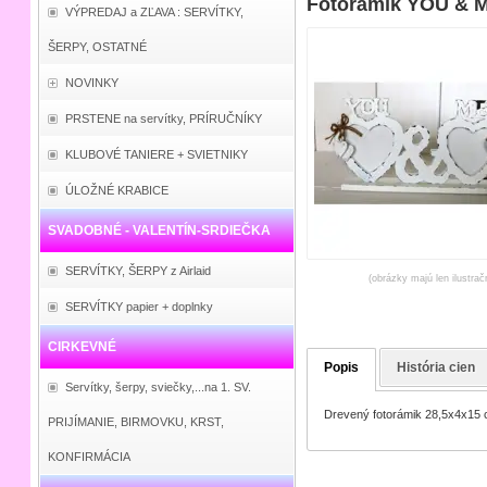
Fotorámik YOU & 
VÝPREDAJ a ZĽAVA : SERVÍTKY,
ŠERPY, OSTATNÉ
NOVINKY
PRSTENE na servítky, PRÍRUČNÍKY
KLUBOVÉ TANIERE + SVIETNIKY
ÚLOŽNÉ KRABICE
SVADOBNÉ - VALENTÍN-SRDIEČKA
SERVÍTKY, ŠERPY z Airlaid
(obrázky majú len ilustrač
SERVÍTKY papier + doplnky
CIRKEVNÉ
Popis
História cien
Servítky, šerpy, sviečky,...na 1. SV.
Drevený fotorámik 28,5x4x15 
PRIJÍMANIE, BIRMOVKU, KRST,
KONFIRMÁCIA