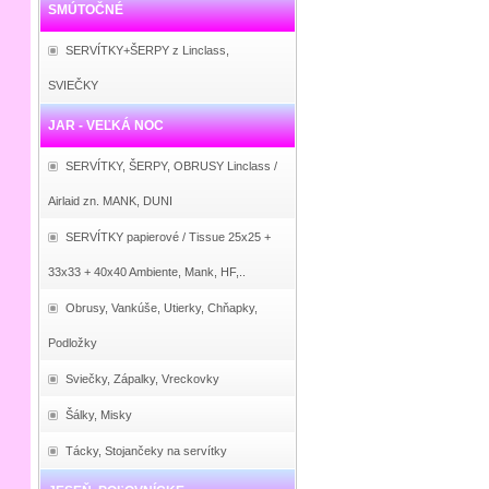
SMÚTOČNÉ
SERVÍTKY+ŠERPY z Linclass,
SVIEČKY
JAR - VEĽKÁ NOC
SERVÍTKY, ŠERPY, OBRUSY Linclass /
Airlaid zn. MANK, DUNI
SERVÍTKY papierové / Tissue 25x25 +
33x33 + 40x40 Ambiente, Mank, HF,..
Obrusy, Vankúše, Utierky, Chňapky,
Podložky
Sviečky, Zápalky, Vreckovky
Šálky, Misky
Tácky, Stojančeky na servítky