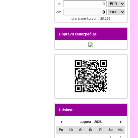
z:
do:
prerátané kurzom:
30.126
Dopravu zabezpečuje
Udalosti
august - 2026
Po
Ut
St
Št
Pi
So
Ne
1
2