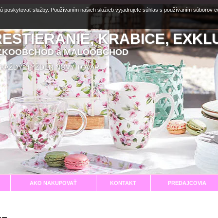
ú poskytovať služby. Používaním našich služieb vyjadrujete súhlas s používaním súborov 
RESTIERANIE, KRABICE, EXKL
EĽKOOBCHOD a MALOOBCHOD
aní KAŽDÝ TÝŽDEŇ NOVÝ TOVAR
AKO NAKUPOVAŤ
KONTAKT
PREDAJCOVIA