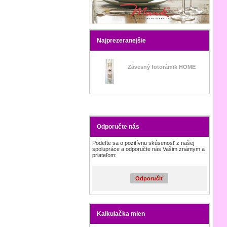
Najprezeranejšie
Závesný fotorámik HOME
Odporučte nás
Podeľte sa o pozitívnu skúsenosť z našej
spolupráce a odporučte nás Vašim známym a
priateľom:
Odporučiť
Kalkulačka mien