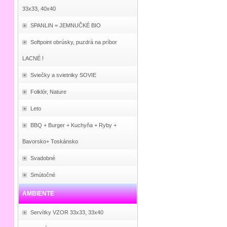
33x33, 40x40
SPANLIN = JEMNUČKÉ BIO
Softpoint obrúsky, puzdrá na príbor
LACNÉ !
Sviečky a svietniky SOVIE
Folklór, Nature
Leto
BBQ + Burger + Kuchyňa + Ryby +
Bavorsko+ Toskánsko
Svadobné
Smútočné
AMBIENTE
Servítky VZOR 33x33, 33x40