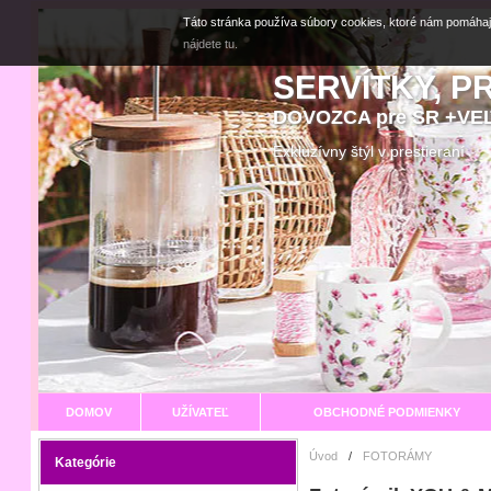
Táto stránka používa súbory cookies, ktoré nám pomáhaj
nájdete tu.
SERVÍTKY, P
DOVOZCA pre SR +V
Exkluzívny štýl v prestier
DOMOV
UŽÍVATEĽ
OBCHODNÉ PODMIENKY
Úvod
/
FOTORÁMY
Kategórie