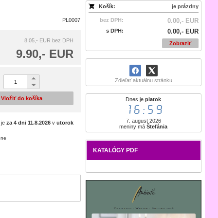
Košík:
je prázdny
PL0007
bez DPH:
0.00,- EUR
s DPH:
0.00,- EUR
8.05,- EUR
bez DPH
Zobraziť
9.90,- EUR
Zdieľať aktuálnu stránku
Vložiť do košíka
Dnes je
piatok
16:59
7. august 2026
 je
za 4 dni
11.8.2026
v
utorok
meniny má
Štefánia
ene
KATALÓGY PDF