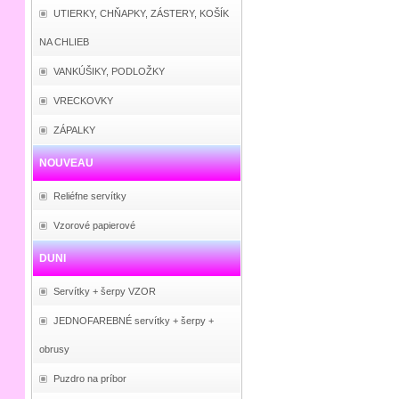
UTIERKY, CHŇAPKY, ZÁSTERY, KOŠÍK
NA CHLIEB
VANKÚŠIKY, PODLOŽKY
VRECKOVKY
ZÁPALKY
NOUVEAU
Reliéfne servítky
Vzorové papierové
DUNI
Servítky + šerpy VZOR
JEDNOFAREBNÉ servítky + šerpy +
obrusy
Puzdro na príbor