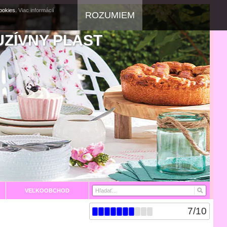
cookies.
Viac informácií
ROZUMIEM
UZÍVNY PLAST
VEĽKOOBCHOD
7
/
10