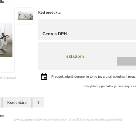
ME
Kód produktu
Cena s DPH
skladom
Predpokladané doručenie tohto tovaru pri objednaní teraz
ný charakter)
Recyklačný poplatok je zarátaný v c
Komentáre
?
cm.
(vyhradzujeme si právo meniť tieto popisy a špecifikácie bez predošlého upozornenia)