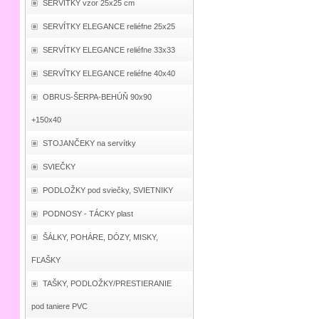
SERVÍTKY vzor 25x25 cm
SERVÍTKY ELEGANCE reliéfne 25x25
SERVÍTKY ELEGANCE reliéfne 33x33
SERVÍTKY ELEGANCE reliéfne 40x40
OBRUS-ŠERPA-BEHÚŇ 90x90
+150x40
STOJANČEKY na servítky
SVIEČKY
PODLOŽKY pod sviečky, SVIETNIKY
PODNOSY - TÁCKY plast
ŠÁLKY, POHÁRE, DÓZY, MISKY,
FĽAŠKY
TAŠKY, PODLOŽKY/PRESTIERANIE
pod taniere PVC