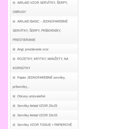
AIRLAID VZOR SERVÍTKY, ŠERPY,
OBRUSY
AIRLAID BASIC - JEDNOFAREBNÉ
SERVÍTKY, ŠERPY, PRÍBORNÍKY,
PRESTIERANIE
Angl. prestieranie vzor
ROZETKY, KRYTKY, MANŽETY, NA
KORNÚTKY
Papier JEDNOFAREBNÉ servítky,
príborníky,..
Obrusy umývateľné
Servítky Airlaid VZOR 25x25
Servítky Airlaid VZOR 33x33
Servítky VZOR TISSUE = PAPIEROVÉ