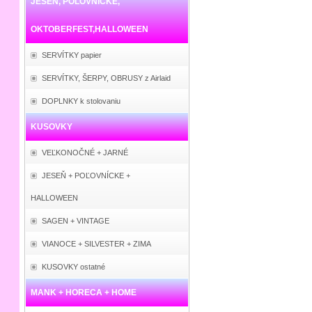
JESEŇ, POĽOVNÍCKE,
OKTOBERFEST,HALLOWEEN
SERVÍTKY papier
SERVÍTKY, ŠERPY, OBRUSY z Airlaid
DOPLNKY k stolovaniu
KUSOVKY
VEĽKONOČNÉ + JARNÉ
JESEŇ + POĽOVNÍCKE +
HALLOWEEN
SAGEN + VINTAGE
VIANOCE + SILVESTER + ZIMA
KUSOVKY ostatné
MANK + HORECA + HOME