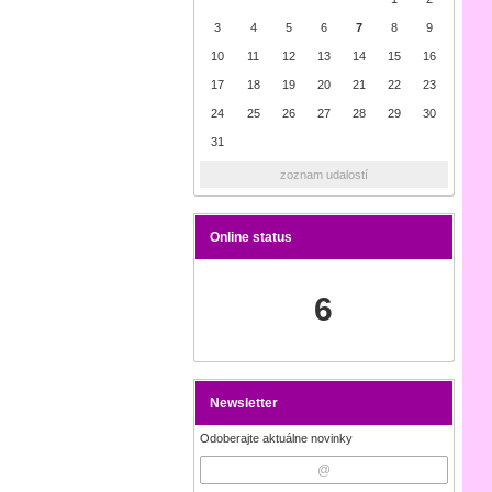
3
4
5
6
7
8
9
10
11
12
13
14
15
16
17
18
19
20
21
22
23
24
25
26
27
28
29
30
31
zoznam udalostí
Online status
6
Newsletter
Odoberajte aktuálne novinky