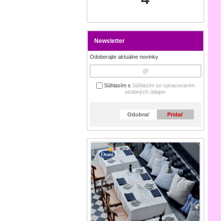
Newsletter
Odoberajte aktuálne novinky
Súhlasím s
Súhlasím so spracovaním
osobných údajov
Odobrať
Pridať