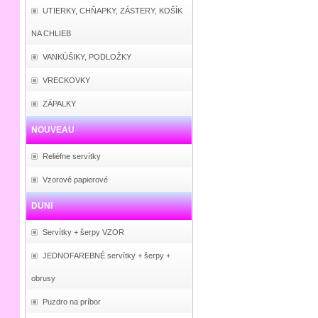
UTIERKY, CHŇAPKY, ZÁSTERY, KOŠÍK
NA CHLIEB
VANKÚŠIKY, PODLOŽKY
VRECKOVKY
ZÁPALKY
NOUVEAU
Reliéfne servítky
Vzorové papierové
DUNI
Servítky + šerpy VZOR
JEDNOFAREBNÉ servítky + šerpy +
obrusy
Puzdro na príbor