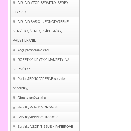
AIRLAID VZOR SERVÍTKY, ŠERPY,
OBRUSY
AIRLAID BASIC - JEDNOFAREBNÉ
SERVÍTKY, ŠERPY, PRÍBORNÍKY,
PRESTIERANIE
Angl. prestieranie vzor
ROZETKY, KRYTKY, MANŽETY, NA
KORNÚTKY
Papier JEDNOFAREBNÉ servítky,
príborníky,..
Obrusy umývateľné
Servítky Airlaid VZOR 25x25
Servítky Airlaid VZOR 33x33
Servítky VZOR TISSUE = PAPIEROVÉ