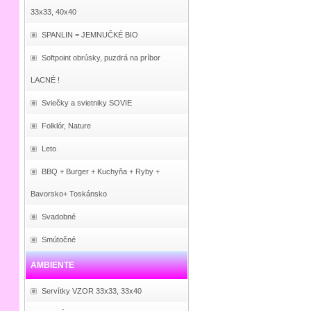
33x33, 40x40
SPANLIN = JEMNUČKÉ BIO
Softpoint obrúsky, puzdrá na príbor
LACNÉ !
Sviečky a svietniky SOVIE
Folklór, Nature
Leto
BBQ + Burger + Kuchyňa + Ryby +
Bavorsko+ Toskánsko
Svadobné
Smútočné
AMBIENTE
Servítky VZOR 33x33, 33x40