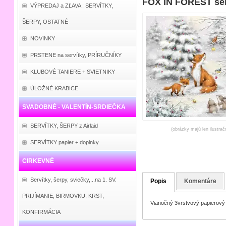
FOX IN FOREST ser
VÝPREDAJ a ZĽAVA : SERVÍTKY,
ŠERPY, OSTATNÉ
NOVINKY
PRSTENE na servítky, PRÍRUČNÍKY
KLUBOVÉ TANIERE + SVIETNIKY
ÚLOŽNÉ KRABICE
SVADOBNÉ - VALENTÍN-SRDIEČKA
SERVÍTKY, ŠERPY z Airlaid
(obrázky majú len ilustrač
SERVÍTKY papier + doplnky
CIRKEVNÉ
Servítky, šerpy, sviečky,...na 1. SV.
Popis
Komentáre
PRIJÍMANIE, BIRMOVKU, KRST,
Vianočný 3vrstvový papierový
KONFIRMÁCIA