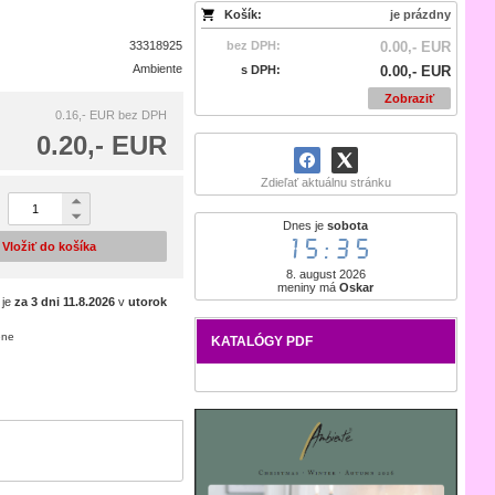
Košík:
je prázdny
33318925
bez DPH:
0.00,- EUR
Ambiente
s DPH:
0.00,- EUR
Zobraziť
0.16,- EUR
bez DPH
0.20,- EUR
Zdieľať aktuálnu stránku
Dnes je
sobota
15:35
Vložiť do košíka
8. august 2026
meniny má
Oskar
 je
za 3 dni
11.8.2026
v
utorok
ene
KATALÓGY PDF