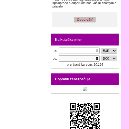
spolupráce a odporučte nás Vašim známym a
priateľom:
Odporučiť
Kalkulačka mien
z:
do:
prerátané kurzom:
30.126
Dopravu zabezpečuje