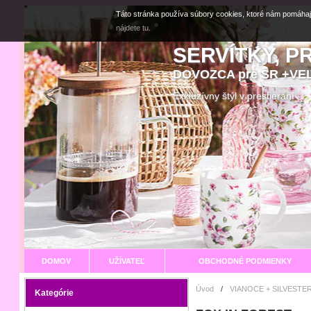
Táto stránka používa súbory cookies, ktoré nám pomáhaj
nájdete tu.
SERVÍTKY, P
DOVOZCA pre SR +V
Exkluzívny štýl v prestier
DOMOV
UŽÍVATEĽ
OBCHODNÉ PODMIENKY
Úvod
/
VIANOCE + SILVESTER
Kategórie