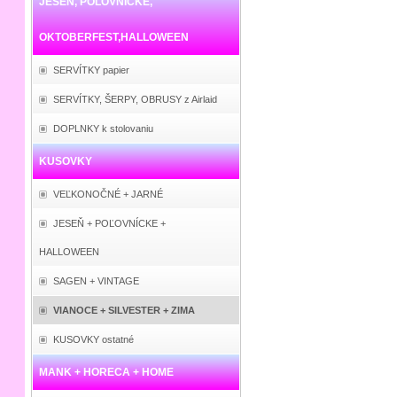
JESEŇ, POĽOVNÍCKE,
OKTOBERFEST,HALLOWEEN
SERVÍTKY papier
SERVÍTKY, ŠERPY, OBRUSY z Airlaid
DOPLNKY k stolovaniu
KUSOVKY
VEĽKONOČNÉ + JARNÉ
JESEŇ + POĽOVNÍCKE +
HALLOWEEN
SAGEN + VINTAGE
VIANOCE + SILVESTER + ZIMA
KUSOVKY ostatné
MANK + HORECA + HOME