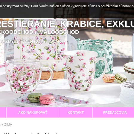
ú poskytovať služby. Používaním našich služieb vyjadrujete súhlas s používaním súborov 
RESTIERANIE, KRABICE, EXKL
EĽKOOBCHOD a MALOOBCHOD
aní KAŽDÝ TÝŽDEŇ NOVÝ TOVAR
AKO NAKUPOVAŤ
KONTAKT
PREDAJCOVIA
 + ZIMA