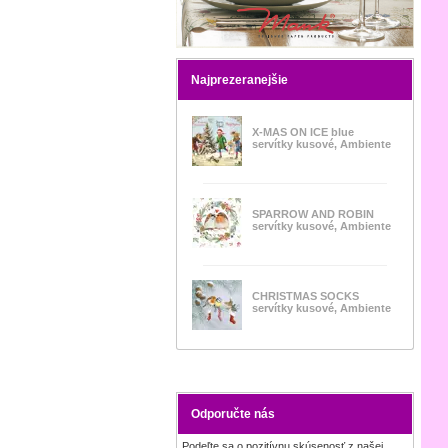
Najprezeranejšie
X-MAS ON ICE blue
servítky kusové, Ambiente
SPARROW AND ROBIN
servítky kusové, Ambiente
CHRISTMAS SOCKS
servítky kusové, Ambiente
Odporučte nás
Podeľte sa o pozitívnu skúsenosť z našej