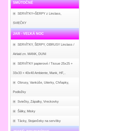
SMÚTOČNÉ
SERVÍTKY+ŠERPY z Linclass,
SVIEČKY
JAR - VEĽKÁ NOC
SERVÍTKY, ŠERPY, OBRUSY Linclass /
Airlaid zn. MANK, DUNI
SERVÍTKY papierové / Tissue 25x25 +
33x33 + 40x40 Ambiente, Mank, HF,..
Obrusy, Vankúše, Utierky, Chňapky,
Podložky
Sviečky, Zápalky, Vreckovky
Šálky, Misky
Tácky, Stojančeky na servítky