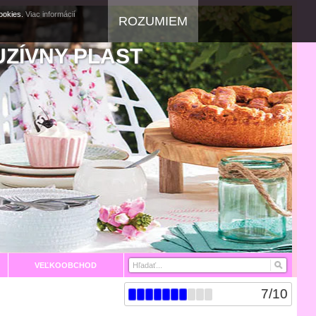
cookies.
Viac informácií
ROZUMIEM
UZÍVNY PLAST
VEĽKOOBCHOD
7
/
10