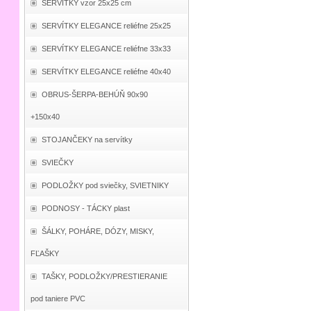
SERVÍTKY vzor 25x25 cm
SERVÍTKY ELEGANCE reliéfne 25x25
SERVÍTKY ELEGANCE reliéfne 33x33
SERVÍTKY ELEGANCE reliéfne 40x40
OBRUS-ŠERPA-BEHÚŇ 90x90
+150x40
STOJANČEKY na servítky
SVIEČKY
PODLOŽKY pod sviečky, SVIETNIKY
PODNOSY - TÁCKY plast
ŠÁLKY, POHÁRE, DÓZY, MISKY,
FĽAŠKY
TAŠKY, PODLOŽKY/PRESTIERANIE
pod taniere PVC