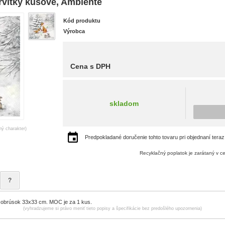
vítky kusové, Ambiente
Kód produktu
Výrobca
Cena s DPH
skladom
ný charakter)
Predpokladané doručenie tohto tovaru pri objednaní teraz
Recyklačný poplatok je zarátaný v c
?
 obrúsok 33x33 cm. MOC je za 1 kus.
(vyhradzujeme si právo meniť tieto popisy a špecifikácie bez predošlého upozornenia)