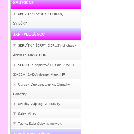
SMÚTOČNÉ
SERVÍTKY+ŠERPY z Linclass,
SVIEČKY
JAR - VEĽKÁ NOC
SERVÍTKY, ŠERPY, OBRUSY Linclass /
Airlaid zn. MANK, DUNI
SERVÍTKY papierové / Tissue 25x25 +
33x33 + 40x40 Ambiente, Mank, HF,..
Obrusy, Vankúše, Utierky, Chňapky,
Podložky
Sviečky, Zápalky, Vreckovky
Šálky, Misky
Tácky, Stojančeky na servítky