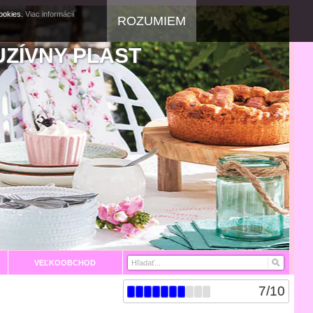
cookies.
Viac informácií
ROZUMIEM
UZÍVNY PLAST
VEĽKOOBCHOD
7
/
10