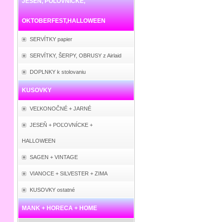
JESEŇ, POĽOVNÍCKE,
OKTOBERFEST,HALLOWEEN
SERVÍTKY papier
SERVÍTKY, ŠERPY, OBRUSY z Airlaid
DOPLNKY k stolovaniu
KUSOVKY
VEĽKONOČNÉ + JARNÉ
JESEŇ + POĽOVNÍCKE +
HALLOWEEN
SAGEN + VINTAGE
VIANOCE + SILVESTER + ZIMA
KUSOVKY ostatné
MANK + HORECA + HOME