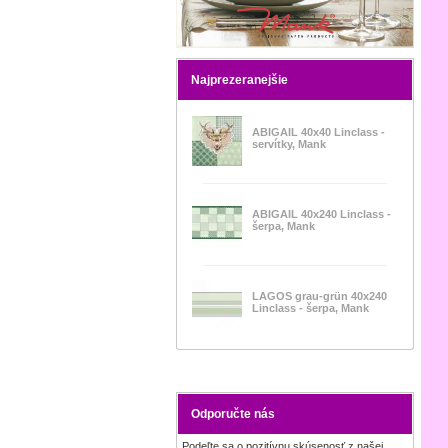
Najprezeranejšie
ABIGAIL 40x40 Linclass -
servítky, Mank
ABIGAIL 40x240 Linclass -
šerpa, Mank
LAGOS grau-grün 40x240
Linclass - šerpa, Mank
Odporučte nás
Podeľte sa o pozitívnu skúsenosť z našej