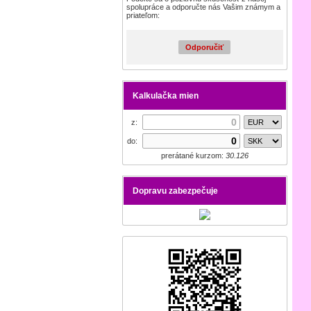
spolupráce a odporučte nás Vašim známym a
priateľom:
Odporučiť
Kalkulačka mien
z:
do:
prerátané kurzom:
30.126
Dopravu zabezpečuje