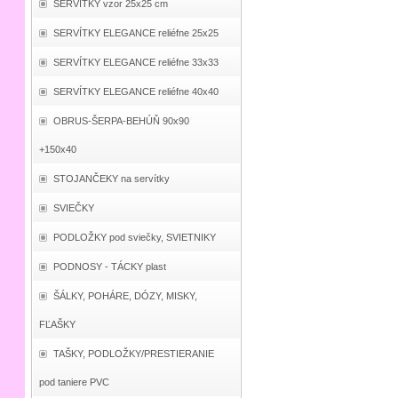
SERVÍTKY vzor 25x25 cm
SERVÍTKY ELEGANCE reliéfne 25x25
SERVÍTKY ELEGANCE reliéfne 33x33
SERVÍTKY ELEGANCE reliéfne 40x40
OBRUS-ŠERPA-BEHÚŇ 90x90
+150x40
STOJANČEKY na servítky
SVIEČKY
PODLOŽKY pod sviečky, SVIETNIKY
PODNOSY - TÁCKY plast
ŠÁLKY, POHÁRE, DÓZY, MISKY,
FĽAŠKY
TAŠKY, PODLOŽKY/PRESTIERANIE
pod taniere PVC