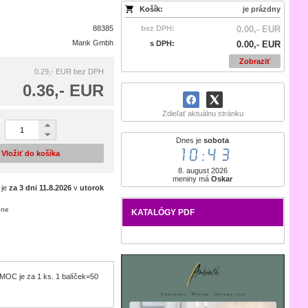
Košík:
je prázdny
88385
bez DPH:
0.00,- EUR
Mank Gmbh
s DPH:
0.00,- EUR
Zobraziť
0.29,- EUR
bez DPH
0.36,- EUR
Zdieľať aktuálnu stránku
Dnes je
sobota
10:43
Vložiť do košíka
8. august 2026
meniny má
Oskar
 je
za 3 dni
11.8.2026
v
utorok
ene
KATALÓGY PDF
. MOC je za 1 ks. 1 balíček=50