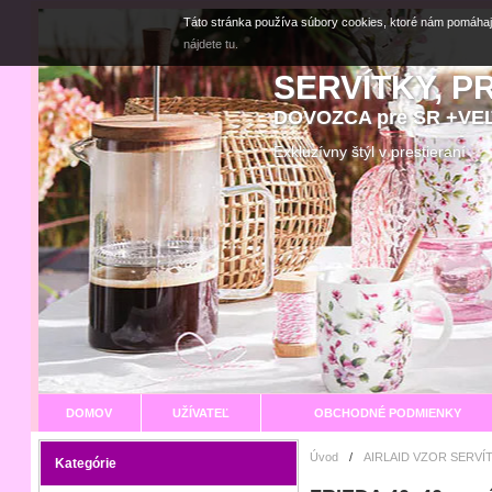
Táto stránka používa súbory cookies, ktoré nám pomáhaj
nájdete tu.
SERVÍTKY, P
DOVOZCA pre SR +V
Exkluzívny štýl v prestier
DOMOV
UŽÍVATEĽ
OBCHODNÉ PODMIENKY
Úvod
/
AIRLAID VZOR SERVÍ
Kategórie