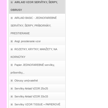
AIRLAID VZOR SERVÍTKY, ŠERPY,
OBRUSY
AIRLAID BASIC - JEDNOFAREBNÉ
SERVÍTKY, ŠERPY, PRÍBORNÍKY,
PRESTIERANIE
Angl. prestieranie vzor
ROZETKY, KRYTKY, MANŽETY, NA
KORNÚTKY
Papier JEDNOFAREBNÉ servítky,
príborníky,..
Obrusy umývateľné
Servítky Airlaid VZOR 25x25
Servítky Airlaid VZOR 33x33
Servítky VZOR TISSUE = PAPIEROVÉ