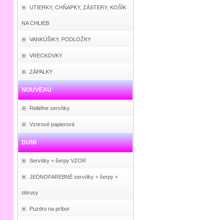
UTIERKY, CHŇAPKY, ZÁSTERY, KOŠÍK
NA CHLIEB
VANKÚŠIKY, PODLOŽKY
VRECKOVKY
ZÁPALKY
NOUVEAU
Reliéfne servítky
Vzorové papierové
DUNI
Servítky + šerpy VZOR
JEDNOFAREBNÉ servítky + šerpy +
obrusy
Puzdro na príbor