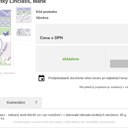
tky Linclass, Mank
Kód produktu
Výrobca
Cena s DPH
skladom
ný charakter)
Predpokladané doručenie tohto tovaru pri objednaní teraz
Recyklačný poplatok je zarátaný v c
Komentáre
?
class - netkaný textil 40x40 cm / po rozložení / = dokonalá náhrada textilných obrúskov. 65 g
 ks.
(vyhradzujeme si právo meniť tieto popisy a špecifikácie bez predošlého upozornenia)