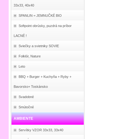
33x33, 40x40
SPANLIN = JEMNUČKÉ BIO
Softpoint obrúsky, puzdrá na príbor
LACNÉ !
Sviečky a svietniky SOVIE
Folklór, Nature
Leto
BBQ + Burger + Kuchyňa + Ryby +
Bavorsko+ Toskánsko
Svadobné
Smútočné
AMBIENTE
Servítky VZOR 33x33, 33x40