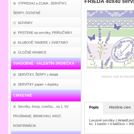
FRIEDA 40x40 serví
VÝPREDAJ a ZĽAVA : SERVÍTKY,
ŠERPY, OSTATNÉ
NOVINKY
PRSTENE na servítky, PRÍRUČNÍKY
KLUBOVÉ TANIERE + SVIETNIKY
ÚLOŽNÉ KRABICE
SVADOBNÉ - VALENTÍN-SRDIEČKA
SERVÍTKY, ŠERPY z Airlaid
(obrázky majú len ilustrač
SERVÍTKY papier + doplnky
CIRKEVNÉ
Servítky, šerpy, sviečky,...na 1. SV.
Popis
História cien
PRIJÍMANIE, BIRMOVKU, KRST,
Luxusné servítky z Airlaid/Lin
ks. 1 kartón = 6 balíčkov = 300
KONFIRMÁCIA