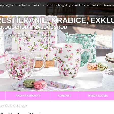
ú poskytovať služby. Používaním našich služieb vyjadrujete súhlas s používaním súborov 
RESTIERANIE, KRABICE, EXKL
EĽKOOBCHOD a MALOOBCHOD
aní KAŽDÝ TÝŽDEŇ NOVÝ TOVAR
AKO NAKUPOVAŤ
KONTAKT
PREDAJCOVIA
TKY, ŠERPY, OBRUSY