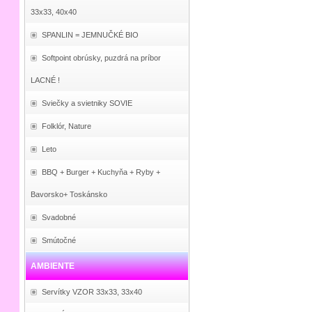
33x33, 40x40
SPANLIN = JEMNUČKÉ BIO
Softpoint obrúsky, puzdrá na príbor
LACNÉ !
Sviečky a svietniky SOVIE
Folklór, Nature
Leto
BBQ + Burger + Kuchyňa + Ryby +
Bavorsko+ Toskánsko
Svadobné
Smútočné
AMBIENTE
Servítky VZOR 33x33, 33x40