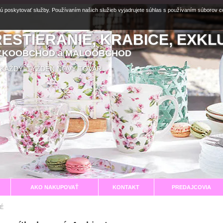
ú poskytovať služby. Používaním našich služieb vyjadrujete súhlas s používaním súborov 
RESTIERANIE, KRABICE, EXKL
EĽKOOBCHOD a MALOOBCHOD
aní KAŽDÝ TÝŽDEŇ NOVÝ TOVAR
AKO NAKUPOVAŤ
KONTAKT
PREDAJCOVIA
É