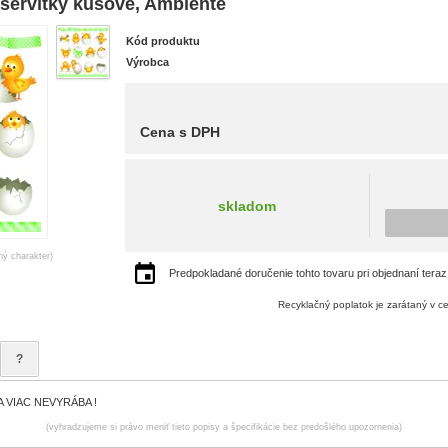
ervítky kusové, Ambiente
Kód produktu
Výrobca
Cena s DPH
skladom
ný charakter)
Predpokladané doručenie tohto tovaru pri objednaní teraz
Recyklačný poplatok je zarátaný v c
?
 VIAC NEVYRÁBA !
(vyhradzujeme si právo meniť tieto popisy a špecifikácie bez predošlého upozornenia)