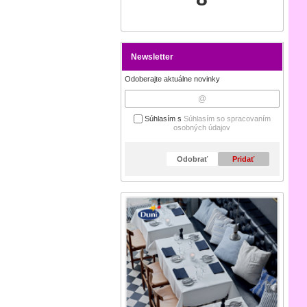
Newsletter
Odoberajte aktuálne novinky
Súhlasím s
Súhlasím so spracovaním
osobných údajov
Odobrať
Pridať