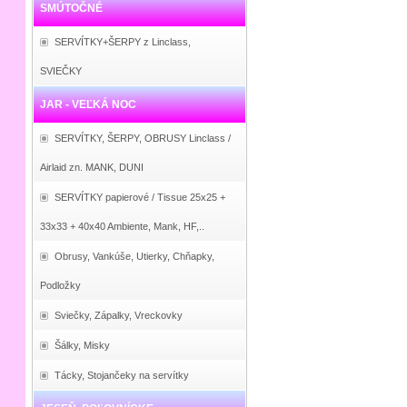
SMÚTOČNÉ
SERVÍTKY+ŠERPY z Linclass,
SVIEČKY
JAR - VEĽKÁ NOC
SERVÍTKY, ŠERPY, OBRUSY Linclass /
Airlaid zn. MANK, DUNI
SERVÍTKY papierové / Tissue 25x25 +
33x33 + 40x40 Ambiente, Mank, HF,..
Obrusy, Vankúše, Utierky, Chňapky,
Podložky
Sviečky, Zápalky, Vreckovky
Šálky, Misky
Tácky, Stojančeky na servítky