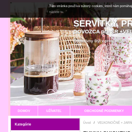
Táto stránka používa súbory cookies, ktoré nám pomáhaj
nájdete tu.
SERVÍTKY, P
DOVOZCA pre SR +V
Exkluzívny štýl v prestier
DOMOV
UŽÍVATEĽ
OBCHODNÉ PODMIENKY
Úvod
/
VEĽKONOČNÉ + JARN
Kategórie