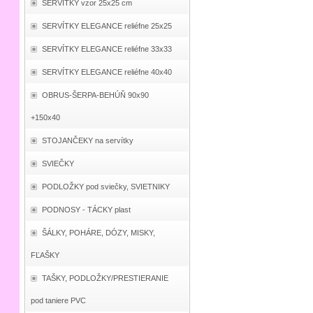
SERVÍTKY vzor 25x25 cm
SERVÍTKY ELEGANCE reliéfne 25x25
SERVÍTKY ELEGANCE reliéfne 33x33
SERVÍTKY ELEGANCE reliéfne 40x40
OBRUS-ŠERPA-BEHÚŇ 90x90
+150x40
STOJANČEKY na servítky
SVIEČKY
PODLOŽKY pod sviečky, SVIETNIKY
PODNOSY - TÁCKY plast
ŠÁLKY, POHÁRE, DÓZY, MISKY,
FĽAŠKY
TAŠKY, PODLOŽKY/PRESTIERANIE
pod taniere PVC