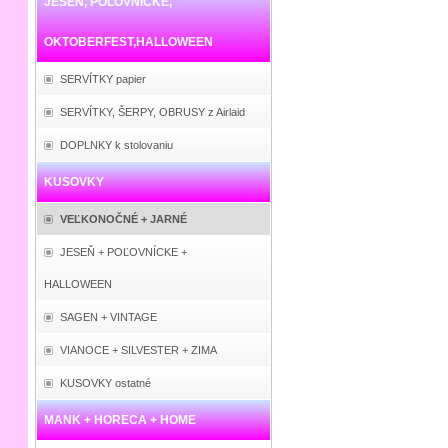
JESEŇ, POĽOVNÍCKE,
OKTOBERFEST,HALLOWEEN
SERVÍTKY papier
SERVÍTKY, ŠERPY, OBRUSY z Airlaid
DOPLNKY k stolovaniu
KUSOVKY
VEĽKONOČNÉ + JARNÉ
JESEŇ + POĽOVNÍCKE +
HALLOWEEN
SAGEN + VINTAGE
VIANOCE + SILVESTER + ZIMA
KUSOVKY ostatné
MANK + HORECA + HOME