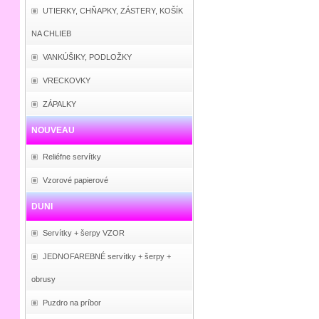
UTIERKY, CHŇAPKY, ZÁSTERY, KOŠÍK
NA CHLIEB
VANKÚŠIKY, PODLOŽKY
VRECKOVKY
ZÁPALKY
NOUVEAU
Reliéfne servítky
Vzorové papierové
DUNI
Servítky + šerpy VZOR
JEDNOFAREBNÉ servítky + šerpy +
obrusy
Puzdro na príbor