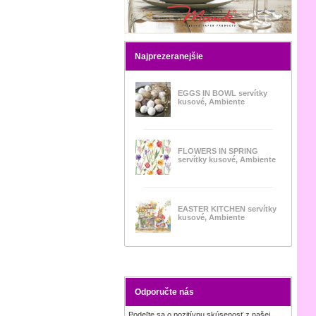
Najprezeranejšie
EGGS IN BOWL servítky
kusové, Ambiente
FLOWERS IN SPRING
servítky kusové, Ambiente
EASTER KITCHEN servítky
kusové, Ambiente
Odporučte nás
Podeľte sa o pozitívnu skúsenosť z našej