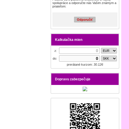
spolupráce a odporučte nás Vašim známym a
priateľom:
Odporučiť
Kalkulačka mien
z:
do:
prerátané kurzom:
30.126
Dopravu zabezpečuje