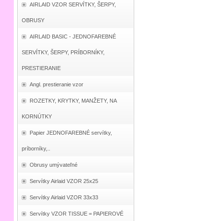
AIRLAID VZOR SERVÍTKY, ŠERPY,
OBRUSY
AIRLAID BASIC - JEDNOFAREBNÉ
SERVÍTKY, ŠERPY, PRÍBORNÍKY,
PRESTIERANIE
Angl. prestieranie vzor
ROZETKY, KRYTKY, MANŽETY, NA
KORNÚTKY
Papier JEDNOFAREBNÉ servítky,
príborníky,..
Obrusy umývateľné
Servítky Airlaid VZOR 25x25
Servítky Airlaid VZOR 33x33
Servítky VZOR TISSUE = PAPIEROVÉ