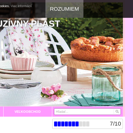
cookies.
Viac informácií
ROZUMIEM
UZÍVNY PLAST
VEĽKOOBCHOD
7
/
10