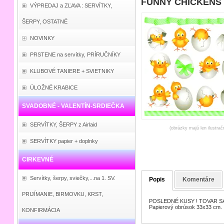
FUNNY CHICKENS s
VÝPREDAJ a ZĽAVA : SERVÍTKY,
ŠERPY, OSTATNÉ
NOVINKY
PRSTENE na servítky, PRÍRUČNÍKY
KLUBOVÉ TANIERE + SVIETNIKY
ÚLOŽNÉ KRABICE
SVADOBNÉ - VALENTÍN-SRDIEČKA
SERVÍTKY, ŠERPY z Airlaid
(obrázky majú len ilustrač
SERVÍTKY papier + doplnky
CIRKEVNÉ
Servítky, šerpy, sviečky,...na 1. SV.
Popis
Komentáre
PRIJÍMANIE, BIRMOVKU, KRST,
POSLEDNÉ KUSY ! TOVAR SA
Papierový obrúsok 33x33 cm.
KONFIRMÁCIA