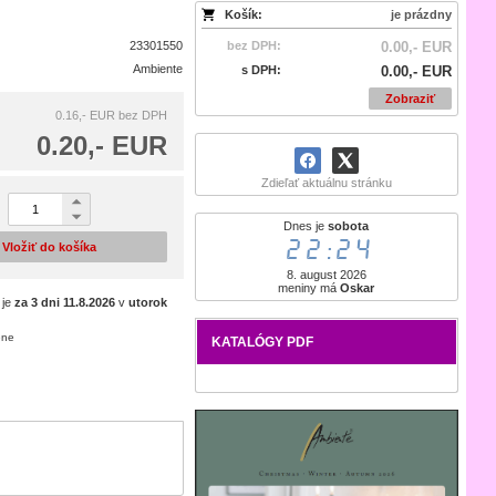
Košík:
je prázdny
23301550
bez DPH:
0.00,- EUR
Ambiente
s DPH:
0.00,- EUR
Zobraziť
0.16,- EUR
bez DPH
0.20,- EUR
Zdieľať aktuálnu stránku
Dnes je
sobota
22:24
Vložiť do košíka
8. august 2026
meniny má
Oskar
 je
za 3 dni
11.8.2026
v
utorok
ene
KATALÓGY PDF