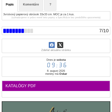
Popis
Komentáre
?
3vrstvový papierový obrúsok 33x33 cm. MOC je za 1 kus.
(vyhradzujeme si právo meniť tieto popisy a špecifikácie bez predošlého upozornenia)
7
/
10
Zdieľať aktuálnu stránku
Dnes je
sobota
09:36
8. august 2026
meniny má
Oskar
KATALÓGY PDF