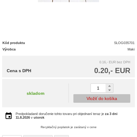
Kód produktu
SLOG035701
Výrobca
Maki
0.16,- EUR
bez DPH
0.20,- EUR
Cena s DPH
skladom
Vložiť do košíka
Predpokladané doručenie tohto tovaru pri objednaní teraz je
za 3 dni
11.8.2026
v
utorok
Recyklačný poplatok je zarátaný v cene