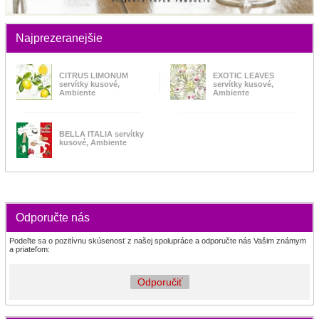
Najprezeranejšie
CITRUS LIMONUM
EXOTIC LEAVES
servítky kusové,
servítky kusové,
Ambiente
Ambiente
BELLA ITALIA servítky
kusové, Ambiente
Odporučte nás
Podeľte sa o pozitívnu skúsenosť z našej spolupráce a odporučte nás Vašim známym
a priateľom:
Odporučiť