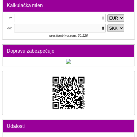
Kalkulačka mien
z:
do:
prerátané kurzom:
30.126
Dopravu zabezpečuje
Udalosti