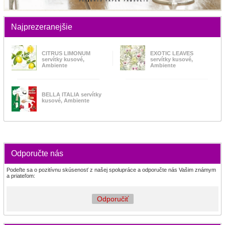
Najprezeranejšie
CITRUS LIMONUM
EXOTIC LEAVES
servítky kusové,
servítky kusové,
Ambiente
Ambiente
BELLA ITALIA servítky
kusové, Ambiente
Odporučte nás
Podeľte sa o pozitívnu skúsenosť z našej spolupráce a odporučte nás Vašim známym
a priateľom:
Odporučiť