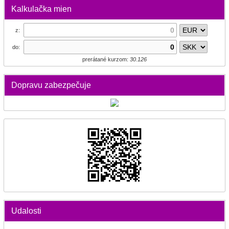
Kalkulačka mien
z:
do:
prerátané kurzom:
30.126
Dopravu zabezpečuje
Udalosti