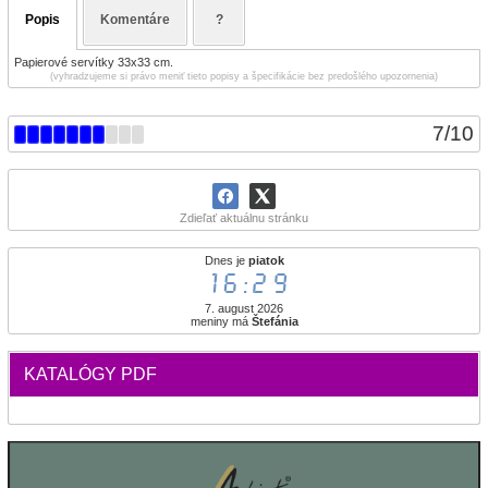
Popis
Komentáre
?
Papierové servítky 33x33 cm.
(vyhradzujeme si právo meniť tieto popisy a špecifikácie bez predošlého upozornenia)
7
/
10
Zdieľať aktuálnu stránku
Dnes je
piatok
16:29
7. august 2026
meniny má
Štefánia
KATALÓGY PDF