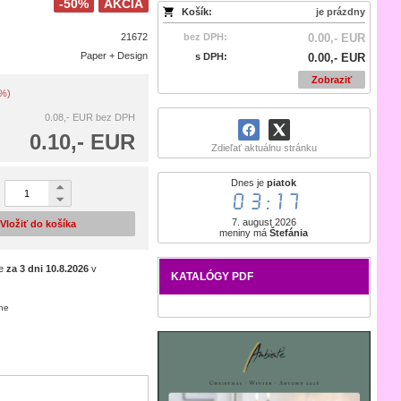
-50%
AKCIA
Košík:
je prázdny
21672
bez DPH:
0.00,- EUR
Paper + Design
s DPH:
0.00,- EUR
Zobraziť
0%)
0.08,- EUR
bez DPH
0.10,- EUR
Zdieľať aktuálnu stránku
Dnes je
piatok
03:17
7. august 2026
Vložiť do košíka
meniny má
Štefánia
je
za 3 dni
10.8.2026
v
KATALÓGY PDF
ene