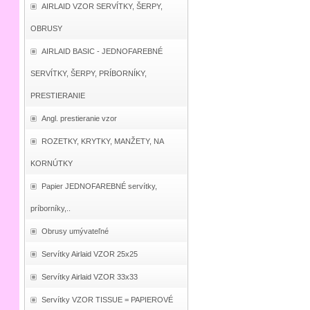
AIRLAID VZOR SERVÍTKY, ŠERPY,
OBRUSY
AIRLAID BASIC - JEDNOFAREBNÉ
SERVÍTKY, ŠERPY, PRÍBORNÍKY,
PRESTIERANIE
Angl. prestieranie vzor
ROZETKY, KRYTKY, MANŽETY, NA
KORNÚTKY
Papier JEDNOFAREBNÉ servítky,
príborníky,..
Obrusy umývateľné
Servítky Airlaid VZOR 25x25
Servítky Airlaid VZOR 33x33
Servítky VZOR TISSUE = PAPIEROVÉ