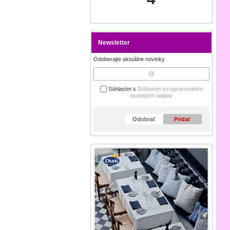
Newsletter
Odoberajte aktuálne novinky
Súhlasím s
Súhlasím so spracovaním
osobných údajov
Odobrať
Pridať