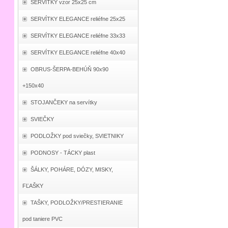
SERVÍTKY vzor 25x25 cm
SERVÍTKY ELEGANCE reliéfne 25x25
SERVÍTKY ELEGANCE reliéfne 33x33
SERVÍTKY ELEGANCE reliéfne 40x40
OBRUS-ŠERPA-BEHÚŇ 90x90
+150x40
STOJANČEKY na servítky
SVIEČKY
PODLOŽKY pod sviečky, SVIETNIKY
PODNOSY - TÁCKY plast
ŠÁLKY, POHÁRE, DÓZY, MISKY,
FĽAŠKY
TAŠKY, PODLOŽKY/PRESTIERANIE
pod taniere PVC