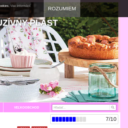
cookies.
Viac informácií
ROZUMIEM
UZÍVNY PLAST
VEĽKOOBCHOD
7
/
10