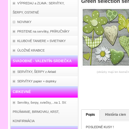
Green selection se
VÝPREDAJ a ZĽAVA : SERVÍTKY,
ŠERPY, OSTATNÉ
NOVINKY
PRSTENE na servítky, PRÍRUČNÍKY
KLUBOVÉ TANIERE + SVIETNIKY
ÚLOŽNÉ KRABICE
SVADOBNÉ - VALENTÍN-SRDIEČKA
SERVÍTKY, ŠERPY z Airlaid
(obrázky majú len ilustrač
SERVÍTKY papier + doplnky
CIRKEVNÉ
Servítky, šerpy, sviečky,...na 1. SV.
PRIJÍMANIE, BIRMOVKU, KRST,
Popis
História cien
KONFIRMÁCIA
POSLEDNÉ KUSY !