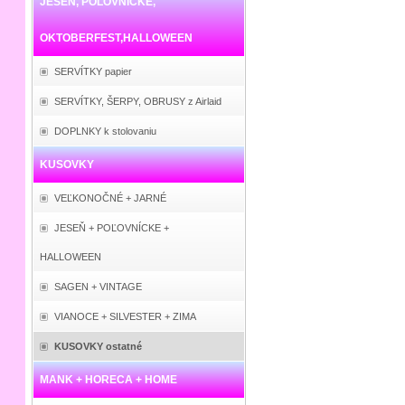
JESEŇ, POĽOVNÍCKE,
OKTOBERFEST,HALLOWEEN
SERVÍTKY papier
SERVÍTKY, ŠERPY, OBRUSY z Airlaid
DOPLNKY k stolovaniu
KUSOVKY
VEĽKONOČNÉ + JARNÉ
JESEŇ + POĽOVNÍCKE +
HALLOWEEN
SAGEN + VINTAGE
VIANOCE + SILVESTER + ZIMA
KUSOVKY ostatné
MANK + HORECA + HOME