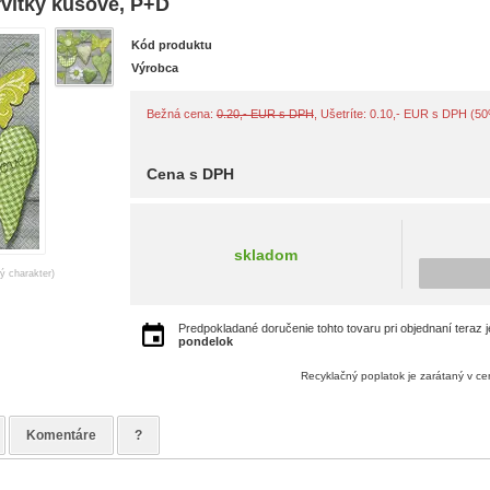
rvítky kusové, P+D
Kód produktu
Výrobca
Bežná cena:
0.20,- EUR s DPH
, Ušetríte: 0.10,- EUR s DPH (5
Cena s DPH
skladom
ný charakter)
Predpokladané doručenie tohto tovaru pri objednaní teraz 
pondelok
Recyklačný poplatok je zarátaný v c
Komentáre
?