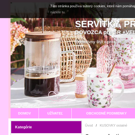
Táto stránka používa súbory cookies, ktoré nám pomáhaj
nájdete tu.
SERVÍTKY, P
DOVOZCA pre SR +V
Exkluzívny štýl v prestier
DOMOV
UŽÍVATEĽ
OBCHODNÉ PODMIENKY
Úvod
/
KUSOVKY ostatné
Kategórie