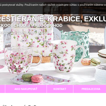
ú poskytovať služby. Používaním našich služieb vyjadrujete súhlas s používaním súborov 
RESTIERANIE, KRABICE, EXKL
EĽKOOBCHOD a MALOOBCHOD
aní KAŽDÝ TÝŽDEŇ NOVÝ TOVAR
AKO NAKUPOVAŤ
KONTAKT
PREDAJCOVIA