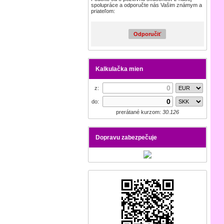
spolupráce a odporučte nás Vašim známym a
priateľom:
Odporučiť
Kalkulačka mien
z:
do:
prerátané kurzom:
30.126
Dopravu zabezpečuje