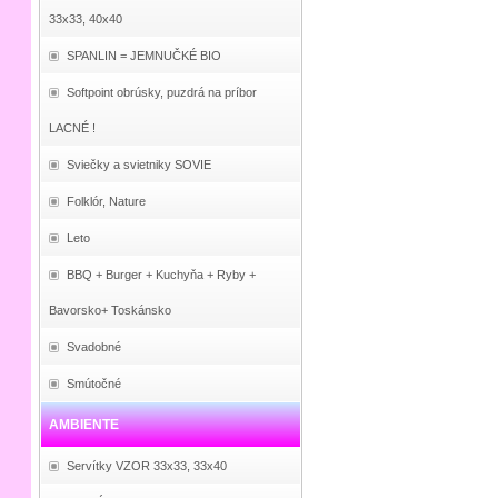
33x33, 40x40
SPANLIN = JEMNUČKÉ BIO
Softpoint obrúsky, puzdrá na príbor
LACNÉ !
Sviečky a svietniky SOVIE
Folklór, Nature
Leto
BBQ + Burger + Kuchyňa + Ryby +
Bavorsko+ Toskánsko
Svadobné
Smútočné
AMBIENTE
Servítky VZOR 33x33, 33x40