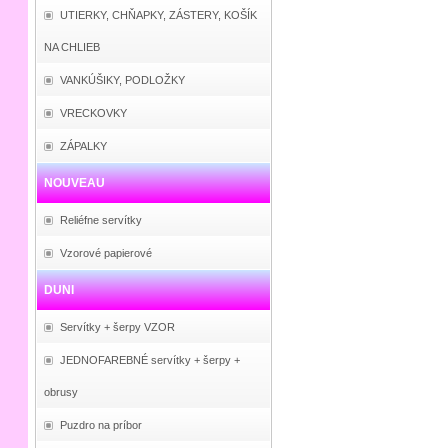
UTIERKY, CHŇAPKY, ZÁSTERY, KOŠÍK
NA CHLIEB
VANKÚŠIKY, PODLOŽKY
VRECKOVKY
ZÁPALKY
NOUVEAU
Reliéfne servítky
Vzorové papierové
DUNI
Servítky + šerpy VZOR
JEDNOFAREBNÉ servítky + šerpy +
obrusy
Puzdro na príbor