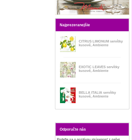
Najprezeranejšie
CITRUS LIMONUM servítky
kusové, Ambiente
EXOTIC LEAVES servítky
kusové, Ambiente
BELLA ITALIA servítky
kusové, Ambiente
Odporučte nás
Podeľte sa o pozitívnu skúsenosť z našej