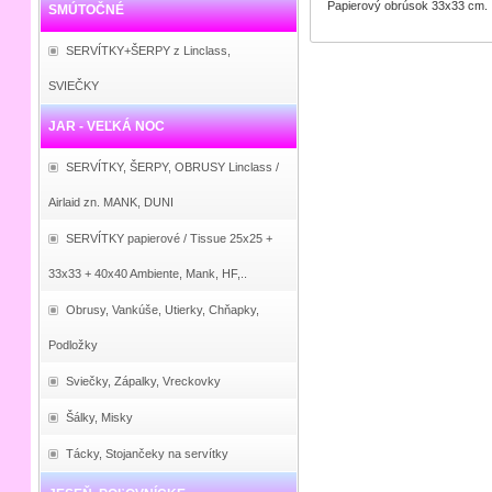
Papierový obrúsok 33x33 cm.
SMÚTOČNÉ
SERVÍTKY+ŠERPY z Linclass,
SVIEČKY
JAR - VEĽKÁ NOC
SERVÍTKY, ŠERPY, OBRUSY Linclass /
Airlaid zn. MANK, DUNI
SERVÍTKY papierové / Tissue 25x25 +
33x33 + 40x40 Ambiente, Mank, HF,..
Obrusy, Vankúše, Utierky, Chňapky,
Podložky
Sviečky, Zápalky, Vreckovky
Šálky, Misky
Tácky, Stojančeky na servítky