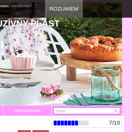
cookies.
Viac informácií
ROZUMIEM
UZÍVNY PLAST
VEĽKOOBCHOD
7
/
10