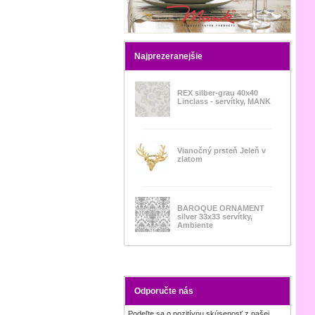
Najprezeranejšie
REX silber-grau 40x40
Linclass - servítky, MANK
Vianočný prsteň Jeleň v
zlatom
BAROQUE ORNAMENT
silver 33x33 servítky,
Ambiente
Odporučte nás
Podeľte sa o pozitívnu skúsenosť z našej