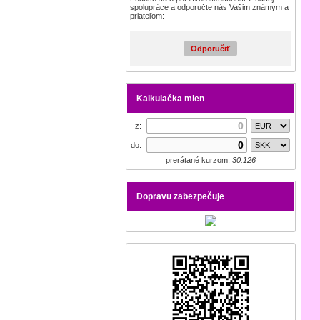
spolupráce a odporučte nás Vašim známym a
priateľom:
Odporučiť
Kalkulačka mien
z:
do:
prerátané kurzom:
30.126
Dopravu zabezpečuje