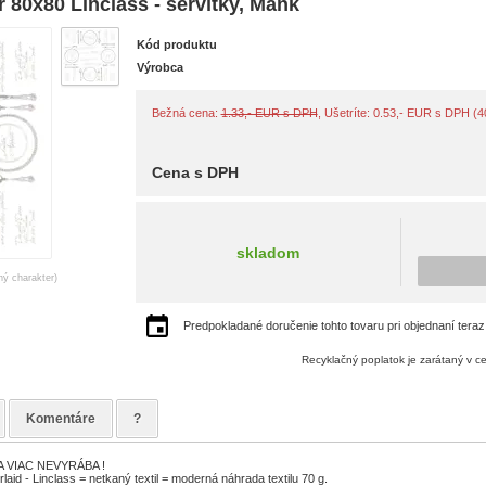
80x80 Linclass - servítky, Mank
Kód produktu
Výrobca
Bežná cena:
1.33,- EUR s DPH
, Ušetríte: 0.53,- EUR s DPH (
Cena s DPH
skladom
ný charakter)
Predpokladané doručenie tohto tovaru pri objednaní teraz
Recyklačný poplatok je zarátaný v c
Komentáre
?
 VIAC NEVYRÁBA !
aid - Linclass = netkaný textil = moderná náhrada textilu 70 g.