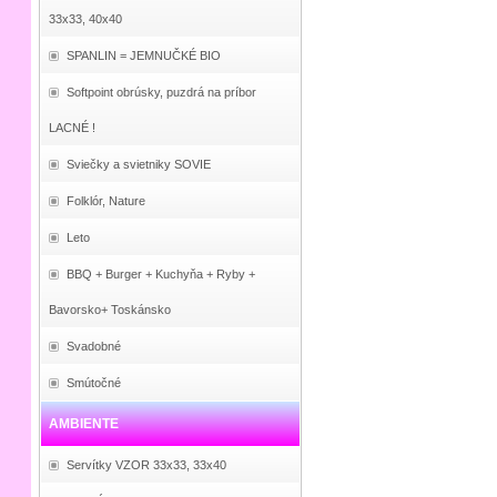
33x33, 40x40
SPANLIN = JEMNUČKÉ BIO
Softpoint obrúsky, puzdrá na príbor
LACNÉ !
Sviečky a svietniky SOVIE
Folklór, Nature
Leto
BBQ + Burger + Kuchyňa + Ryby +
Bavorsko+ Toskánsko
Svadobné
Smútočné
AMBIENTE
Servítky VZOR 33x33, 33x40