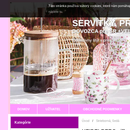
Táto stránka používa súbory cookies, ktoré nám pomáhaj
nájdete tu.
SERVÍTKY, P
DOVOZCA pre SR +V
Exkluzívny štýl v prestier
DOMOV
UŽÍVATEĽ
OBCHODNÉ PODMIENKY
Úvod
/
Strieborná, šedá
Kategórie