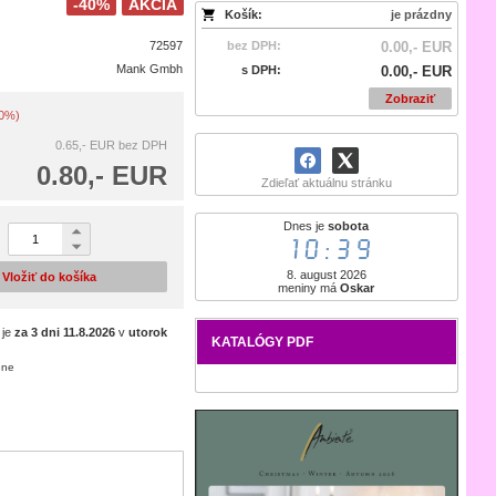
-40%
AKCIA
Košík:
je prázdny
72597
bez DPH:
0.00,- EUR
Mank Gmbh
s DPH:
0.00,- EUR
Zobraziť
40%)
0.65,- EUR
bez DPH
0.80,- EUR
Zdieľať aktuálnu stránku
Dnes je
sobota
10:39
8. august 2026
Vložiť do košíka
meniny má
Oskar
 je
za 3 dni
11.8.2026
v
utorok
KATALÓGY PDF
ene