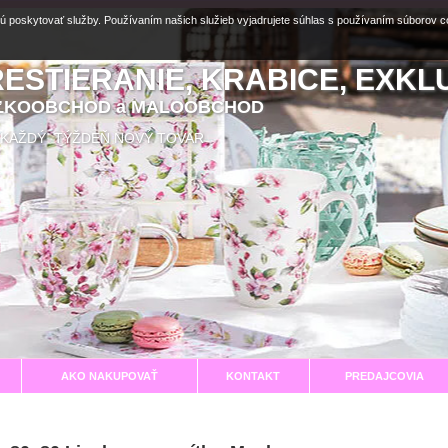
ú poskytovať služby. Používaním našich služieb vyjadrujete súhlas s používaním súborov 
RESTIERANIE, KRABICE, EXKL
EĽKOOBCHOD a MALOOBCHOD
aní KAŽDÝ TÝŽDEŇ NOVÝ TOVAR
AKO NAKUPOVAŤ
KONTAKT
PREDAJCOVIA