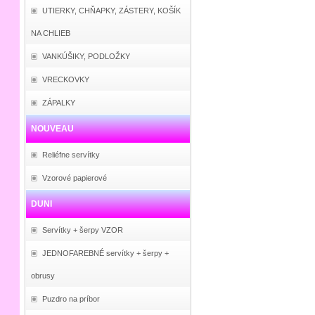
UTIERKY, CHŇAPKY, ZÁSTERY, KOŠÍK
NA CHLIEB
VANKÚŠIKY, PODLOŽKY
VRECKOVKY
ZÁPALKY
NOUVEAU
Reliéfne servítky
Vzorové papierové
DUNI
Servítky + šerpy VZOR
JEDNOFAREBNÉ servítky + šerpy +
obrusy
Puzdro na príbor