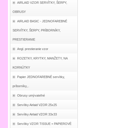
AIRLAID VZOR SERVÍTKY, ŠERPY,
OBRUSY
AIRLAID BASIC - JEDNOFAREBNÉ
SERVÍTKY, ŠERPY, PRÍBORNÍKY,
PRESTIERANIE
Angl. prestieranie vzor
ROZETKY, KRYTKY, MANŽETY, NA
KORNÚTKY
Papier JEDNOFAREBNÉ servítky,
príborníky,..
Obrusy umývateľné
Servítky Airlaid VZOR 25x25
Servítky Airlaid VZOR 33x33
Servítky VZOR TISSUE = PAPIEROVÉ