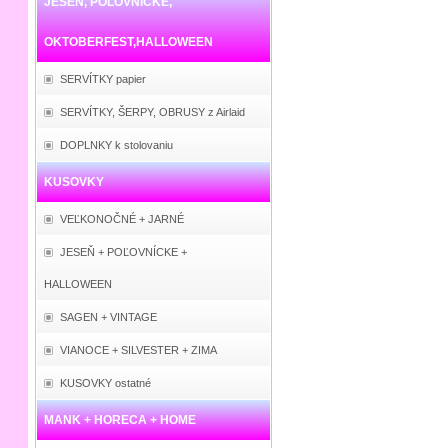
JESEŇ, POĽOVNÍCKE,
OKTOBERFEST,HALLOWEEN
SERVÍTKY papier
SERVÍTKY, ŠERPY, OBRUSY z Airlaid
DOPLNKY k stolovaniu
KUSOVKY
VEĽKONOČNÉ + JARNÉ
JESEŇ + POĽOVNÍCKE +
HALLOWEEN
SAGEN + VINTAGE
VIANOCE + SILVESTER + ZIMA
KUSOVKY ostatné
MANK + HORECA + HOME