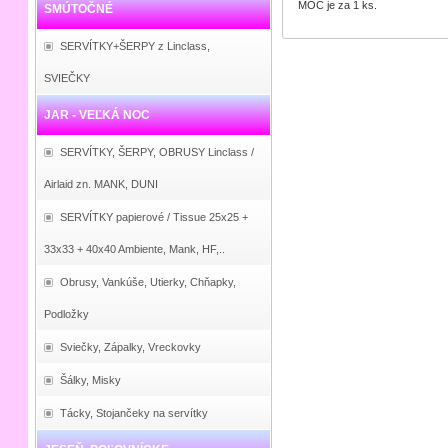
MOC je za 1 ks.
SMÚTOČNÉ
SERVÍTKY+ŠERPY z Linclass,
SVIEČKY
JAR - VEĽKÁ NOC
SERVÍTKY, ŠERPY, OBRUSY Linclass /
Airlaid zn. MANK, DUNI
SERVÍTKY papierové / Tissue 25x25 +
33x33 + 40x40 Ambiente, Mank, HF,..
Obrusy, Vankúše, Utierky, Chňapky,
Podložky
Sviečky, Zápalky, Vreckovky
Šálky, Misky
Tácky, Stojančeky na servítky