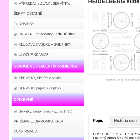
HEIDELBERG silber 
VÝPREDAJ a ZĽAVA : SERVÍTKY,
ŠERPY, OSTATNÉ
NOVINKY
PRSTENE na servítky, PRÍRUČNÍKY
KLUBOVÉ TANIERE + SVIETNIKY
ÚLOŽNÉ KRABICE
SVADOBNÉ - VALENTÍN-SRDIEČKA
SERVÍTKY, ŠERPY z Airlaid
(obrázky majú len ilustrač
SERVÍTKY papier + doplnky
CIRKEVNÉ
Servítky, šerpy, sviečky,...na 1. SV.
Popis
História cien
PRIJÍMANIE, BIRMOVKU, KRST,
KONFIRMÁCIA
POSLEDNÉ KUSY ! TOVAR SA
Luxusný obrus 80 x 80 cm z Airl