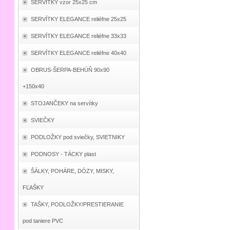
SERVÍTKY vzor 25x25 cm
SERVÍTKY ELEGANCE reliéfne 25x25
SERVÍTKY ELEGANCE reliéfne 33x33
SERVÍTKY ELEGANCE reliéfne 40x40
OBRUS-ŠERPA-BEHÚŇ 90x90
+150x40
STOJANČEKY na servítky
SVIEČKY
PODLOŽKY pod sviečky, SVIETNIKY
PODNOSY - TÁCKY plast
ŠÁLKY, POHÁRE, DÓZY, MISKY,
FĽAŠKY
TAŠKY, PODLOŽKY/PRESTIERANIE
pod taniere PVC