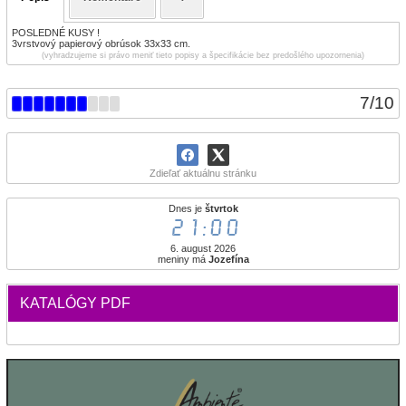
POSLEDNÉ KUSY !
3vrstvový papierový obrúsok 33x33 cm.
(vyhradzujeme si právo meniť tieto popisy a špecifikácie bez predošlého upozornenia)
7
/
10
Zdieľať aktuálnu stránku
Dnes je
štvrtok
21:00
6. august 2026
meniny má
Jozefína
KATALÓGY PDF