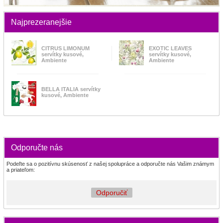
Najprezeranejšie
CITRUS LIMONUM
EXOTIC LEAVES
servítky kusové,
servítky kusové,
Ambiente
Ambiente
BELLA ITALIA servítky
kusové, Ambiente
Odporučte nás
Podeľte sa o pozitívnu skúsenosť z našej spolupráce a odporučte nás Vašim známym
a priateľom:
Odporučiť