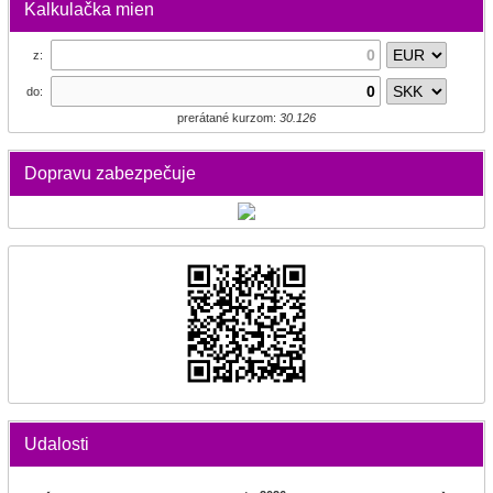
Kalkulačka mien
z:
do:
prerátané kurzom:
30.126
Dopravu zabezpečuje
Udalosti