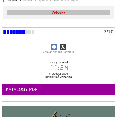
Súhlasím s
Súhlasím so spracovaním osobných údajov
Odoslať
7
/
10
Zdieľať aktuálnu stránku
Dnes je
štvrtok
11:24
6. august 2026
meniny má
Jozefína
KATALÓGY PDF