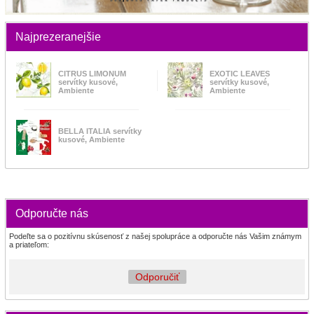
Najprezeranejšie
CITRUS LIMONUM
EXOTIC LEAVES
servítky kusové,
servítky kusové,
Ambiente
Ambiente
BELLA ITALIA servítky
kusové, Ambiente
Odporučte nás
Podeľte sa o pozitívnu skúsenosť z našej spolupráce a odporučte nás Vašim známym
a priateľom:
Odporučiť