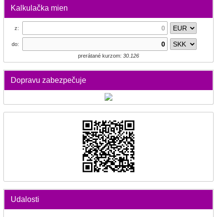
Kalkulačka mien
z:
do:
prerátané kurzom:
30.126
Dopravu zabezpečuje
Udalosti