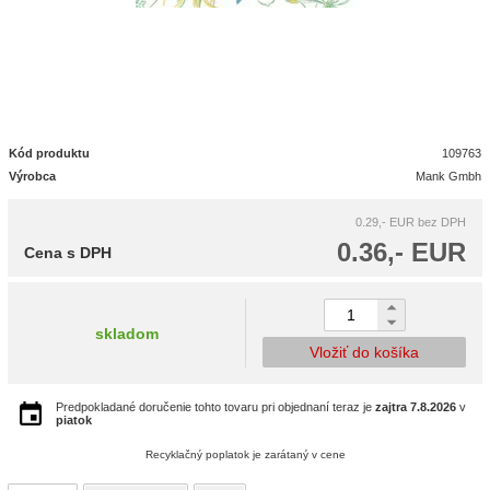
Kód produktu
109763
Výrobca
Mank Gmbh
0.29,- EUR
bez DPH
0.36,- EUR
Cena s DPH
skladom
Vložiť do košíka
Predpokladané doručenie tohto tovaru pri objednaní teraz je
zajtra
7.8.2026
v
piatok
Recyklačný poplatok je zarátaný v cene