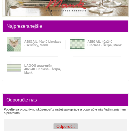
Najprezeranejšie
ABIGAIL 40x40 Linclass
ABIGAIL 40x240
- servítky, Mank
Linclass - šerpa, Mank
LAGOS grau-grün
40x240 Linclass - šerpa,
Mank
Odporučte nás
Podeľte sa o pozitívnu skúsenosť z našej spolupráce a odporučte nás Vašim známym
a priateľom:
Odporučiť