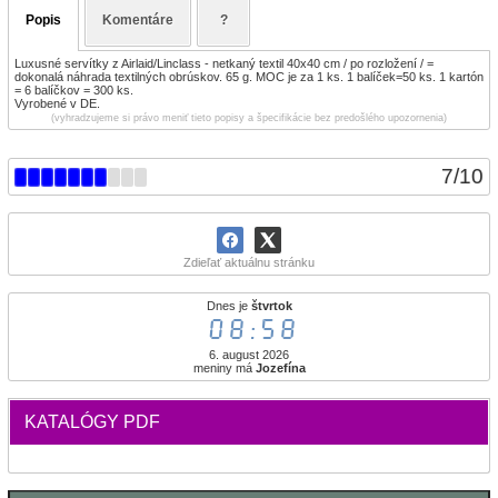
Popis
Komentáre
?
Luxusné servítky z Airlaid/Linclass - netkaný textil 40x40 cm / po rozložení / =
dokonalá náhrada textilných obrúskov. 65 g. MOC je za 1 ks. 1 balíček=50 ks. 1 kartón
= 6 balíčkov = 300 ks.
Vyrobené v DE.
(vyhradzujeme si právo meniť tieto popisy a špecifikácie bez predošlého upozornenia)
7
/
10
Zdieľať aktuálnu stránku
Dnes je
štvrtok
08:58
6. august 2026
meniny má
Jozefína
KATALÓGY PDF