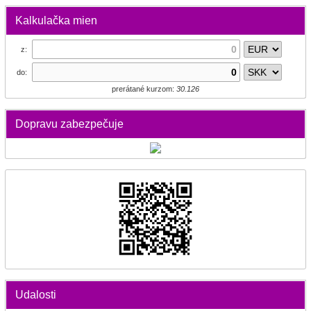
Kalkulačka mien
z:
do:
prerátané kurzom:
30.126
Dopravu zabezpečuje
Udalosti