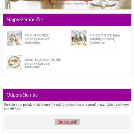
Najprezeranejšie
FOX IN FOREST
X-MAS ON ICE blue
servítky kusové,
servítky kusové,
Ambiente
Ambiente
SPARROW AND ROBIN
servítky kusové,
Ambiente
Odporučte nás
Podeľte sa o pozitívnu skúsenosť z našej spolupráce a odporučte nás Vašim známym
a priateľom:
Odporučiť