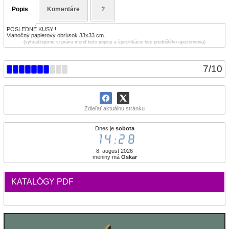
Popis
Komentáre
?
POSLEDNÉ KUSY !
Vianočný papierový obrúsok 33x33 cm.
(vyhradzujeme si právo meniť tieto popisy a špecifikácie bez predošlého upozornenia)
7
/
10
Zdieľať aktuálnu stránku
Dnes je
sobota
14:28
8. august 2026
meniny má
Oskar
KATALÓGY PDF