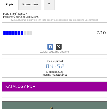
Popis
Komentáre
?
POSLEDNÉ KUSY !
Papierový obrúsok 33x33 cm.
(vyhradzujeme si právo meniť tieto popisy a špecifikácie bez predošlého upozornenia)
7
/
10
Zdieľať aktuálnu stránku
Dnes je
piatok
04:52
7. august 2026
meniny má
Štefánia
KATALÓGY PDF