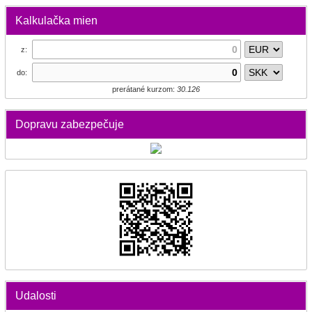
Kalkulačka mien
z:
do:
prerátané kurzom:
30.126
Dopravu zabezpečuje
Udalosti