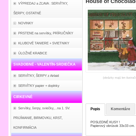
House of Chocolade
VÝPREDAJ a ZĽAVA : SERVÍTKY,
ŠERPY, OSTATNÉ
NOVINKY
PRSTENE na servítky, PRÍRUČNÍKY
KLUBOVÉ TANIERE + SVIETNIKY
ÚLOŽNÉ KRABICE
SVADOBNÉ - VALENTÍN-SRDIEČKA
SERVÍTKY, ŠERPY z Airlaid
(obrázky majú len ilustrač
SERVÍTKY papier + doplnky
CIRKEVNÉ
Servítky, šerpy, sviečky,...na 1. SV.
Popis
Komentáre
PRIJÍMANIE, BIRMOVKU, KRST,
POSLEDNÉ KUSY !
Papierový obrúsok 33x33 cm.
KONFIRMÁCIA