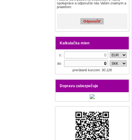
spolupráce a odporučte nás Vašim známym a
priateľom:
Odporučiť
Kalkulačka mien
z:
do:
prerátané kurzom:
30.126
Dopravu zabezpečuje