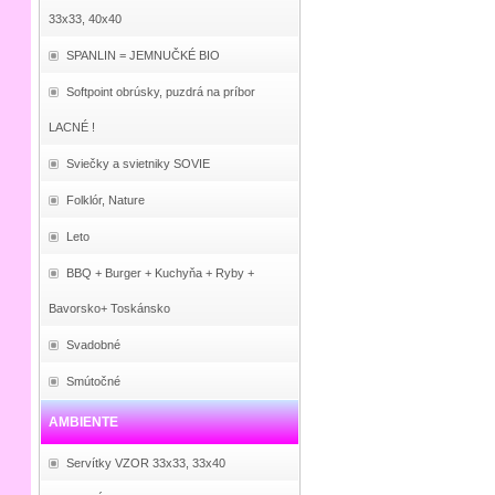
33x33, 40x40
SPANLIN = JEMNUČKÉ BIO
Softpoint obrúsky, puzdrá na príbor
LACNÉ !
Sviečky a svietniky SOVIE
Folklór, Nature
Leto
BBQ + Burger + Kuchyňa + Ryby +
Bavorsko+ Toskánsko
Svadobné
Smútočné
AMBIENTE
Servítky VZOR 33x33, 33x40