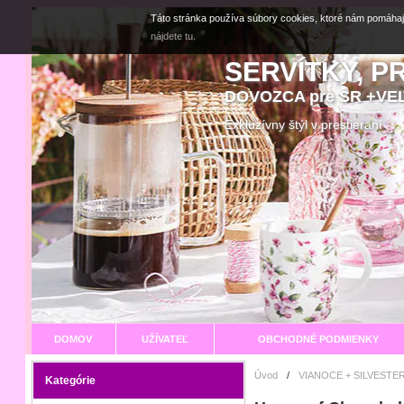
Táto stránka používa súbory cookies, ktoré nám pomáhaj
nájdete tu.
SERVÍTKY, P
DOVOZCA pre SR +V
Exkluzívny štýl v prestier
DOMOV
UŽÍVATEĽ
OBCHODNÉ PODMIENKY
Úvod
/
VIANOCE + SILVESTER
Kategórie