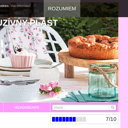
cookies.
Viac informácií
ROZUMIEM
UZÍVNY PLAST
VEĽKOOBCHOD
7
/
10