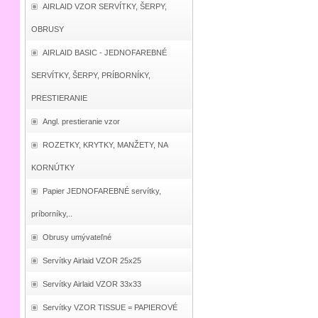
AIRLAID VZOR SERVÍTKY, ŠERPY,
OBRUSY
AIRLAID BASIC - JEDNOFAREBNÉ
SERVÍTKY, ŠERPY, PRÍBORNÍKY,
PRESTIERANIE
Angl. prestieranie vzor
ROZETKY, KRYTKY, MANŽETY, NA
KORNÚTKY
Papier JEDNOFAREBNÉ servítky,
príborníky,..
Obrusy umývateľné
Servítky Airlaid VZOR 25x25
Servítky Airlaid VZOR 33x33
Servítky VZOR TISSUE = PAPIEROVÉ