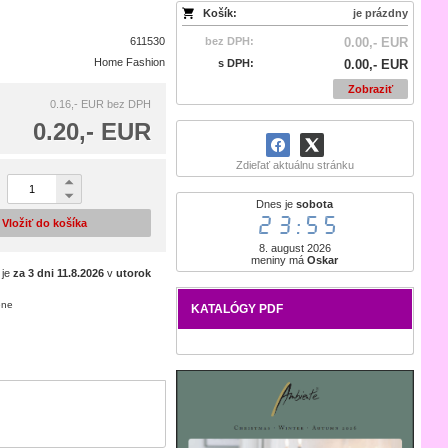
Košík:
je prázdny
611530
bez DPH:
0.00,- EUR
Home Fashion
s DPH:
0.00,- EUR
Zobraziť
0.16,- EUR
bez DPH
0.20,- EUR
Zdieľať aktuálnu stránku
Dnes je
sobota
23:55
Vložiť do košíka
8. august 2026
meniny má
Oskar
 je
za 3 dni
11.8.2026
v
utorok
ene
KATALÓGY PDF