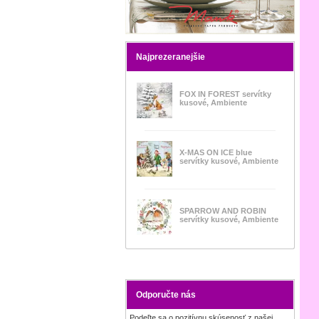
Najprezeranejšie
FOX IN FOREST servítky
kusové, Ambiente
X-MAS ON ICE blue
servítky kusové, Ambiente
SPARROW AND ROBIN
servítky kusové, Ambiente
Odporučte nás
Podeľte sa o pozitívnu skúsenosť z našej