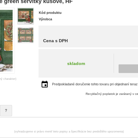
 green servítky kusové, HF
Kód produktu
Výrobca
Cena s DPH
skladom
ný charakter)
Predpokladané doručenie tohto tovaru pri objednaní teraz
Recyklačný poplatok je zarátaný v c
?
(vyhradzujeme si právo meniť tieto popisy a špecifikácie bez predošlého upozornenia)