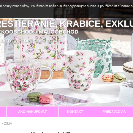
ú poskytovať služby. Používaním našich služieb vyjadrujete súhlas s používaním súborov 
RESTIERANIE, KRABICE, EXKL
EĽKOOBCHOD a MALOOBCHOD
aní KAŽDÝ TÝŽDEŇ NOVÝ TOVAR
AKO NAKUPOVAŤ
KONTAKT
PREDAJCOVIA
 + ZIMA