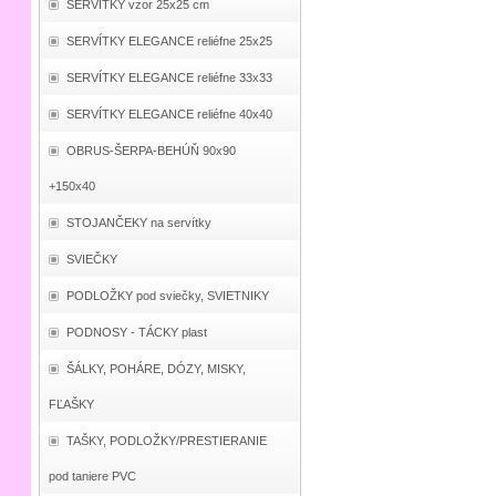
SERVÍTKY vzor 25x25 cm
SERVÍTKY ELEGANCE reliéfne 25x25
SERVÍTKY ELEGANCE reliéfne 33x33
SERVÍTKY ELEGANCE reliéfne 40x40
OBRUS-ŠERPA-BEHÚŇ 90x90
+150x40
STOJANČEKY na servítky
SVIEČKY
PODLOŽKY pod sviečky, SVIETNIKY
PODNOSY - TÁCKY plast
ŠÁLKY, POHÁRE, DÓZY, MISKY,
FĽAŠKY
TAŠKY, PODLOŽKY/PRESTIERANIE
pod taniere PVC