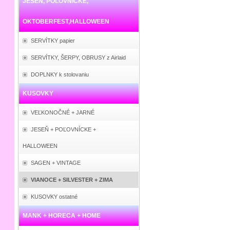
JESEŇ, POĽOVNÍCKE,
OKTOBERFEST,HALLOWEEN
SERVÍTKY papier
SERVÍTKY, ŠERPY, OBRUSY z Airlaid
DOPLNKY k stolovaniu
KUSOVKY
VEĽKONOČNÉ + JARNÉ
JESEŇ + POĽOVNÍCKE +
HALLOWEEN
SAGEN + VINTAGE
VIANOCE + SILVESTER + ZIMA
KUSOVKY ostatné
MANK + HORECA + HOME