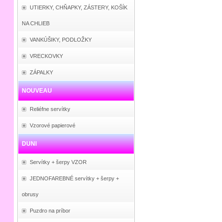
UTIERKY, CHŇAPKY, ZÁSTERY, KOŠÍK
NA CHLIEB
VANKÚŠIKY, PODLOŽKY
VRECKOVKY
ZÁPALKY
NOUVEAU
Reliéfne servítky
Vzorové papierové
DUNI
Servítky + šerpy VZOR
JEDNOFAREBNÉ servítky + šerpy +
obrusy
Puzdro na príbor