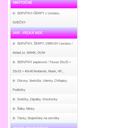
SMÚTOČNÉ
SERVÍTKY+ŠERPY z Linclass,
SVIEČKY
JAR - VEĽKÁ NOC
SERVÍTKY, ŠERPY, OBRUSY Linclass /
Airlaid zn. MANK, DUNI
SERVÍTKY papierové / Tissue 25x25 +
33x33 + 40x40 Ambiente, Mank, HF,..
Obrusy, Vankúše, Utierky, Chňapky,
Podložky
Sviečky, Zápalky, Vreckovky
Šálky, Misky
Tácky, Stojančeky na servítky