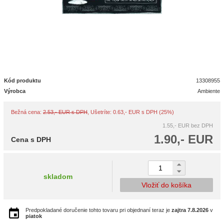
Kód produktu
13308955
Výrobca
Ambiente
Bežná cena:
2.53,- EUR s DPH
, Ušetríte: 0.63,- EUR s DPH (25%)
1.55,- EUR
bez DPH
1.90,- EUR
Cena s DPH
skladom
Vložiť do košíka
Predpokladané doručenie tohto tovaru pri objednaní teraz je
zajtra
7.8.2026
v
piatok