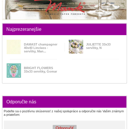
Najprezeranejšie
DAMAST champagner
JULIETTE 33x33
40x40 Linclass -
servítky, N
servítky, Man...
BRIGHT FLOWERS
33x33 servítky, Gomar
Odporučte nás
Podeľte sa o pozitívnu skúsenosť z našej spolupráce a odporučte nás Vašim známym
a priateľom:
Odporučiť