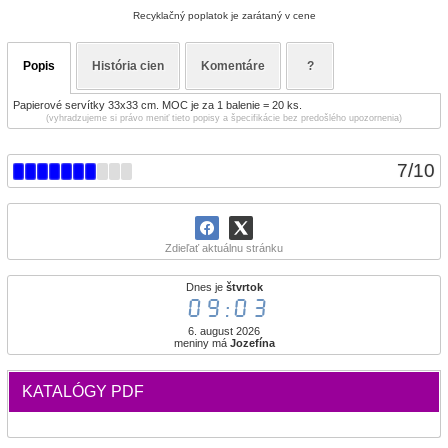
Recyklačný poplatok je zarátaný v cene
Popis
História cien
Komentáre
?
Papierové servítky 33x33 cm. MOC je za 1 balenie = 20 ks.
(vyhradzujeme si právo meniť tieto popisy a špecifikácie bez predošlého upozornenia)
7
/
10
Zdieľať aktuálnu stránku
Dnes je
štvrtok
09:03
6. august 2026
meniny má
Jozefína
KATALÓGY PDF