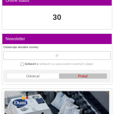
Online status
30
Newsletter
Odoberajte aktuálne novinky
Súhlasím s
Súhlasím so spracovaním osobných údajov
Odobrať
Pridať