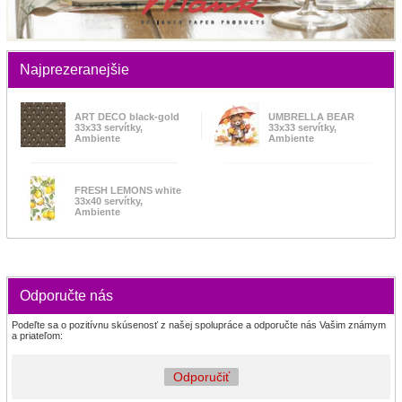
Najprezeranejšie
ART DECO black-gold
UMBRELLA BEAR
33x33 servítky,
33x33 servítky,
Ambiente
Ambiente
FRESH LEMONS white
33x40 servítky,
Ambiente
Odporučte nás
Podeľte sa o pozitívnu skúsenosť z našej spolupráce a odporučte nás Vašim známym
a priateľom:
Odporučiť