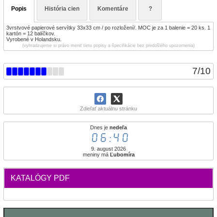
Popis
História cien
Komentáre
?
3vrstvové papierové servítky 33x33 cm / po rozložení/. MOC je za 1 balenie = 20 ks. 1
kartón = 12 balíčkov.
Vyrobené v Holandsku.
(vyhradzujeme si právo meniť tieto popisy a špecifikácie bez predošlého upozornenia)
7
/
10
Zdieľať aktuálnu stránku
Dnes je
nedeľa
06:40
9. august 2026
meniny má
Ľubomíra
KATALÓGY PDF