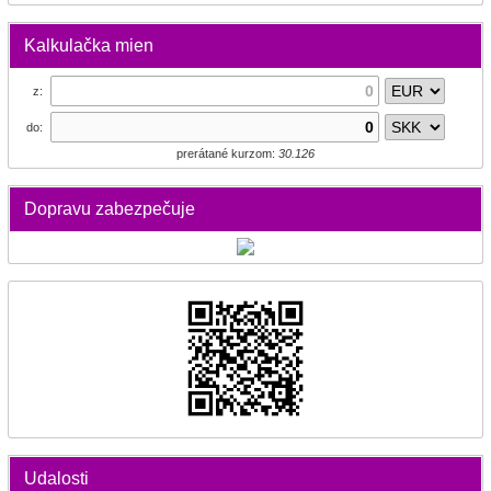
Kalkulačka mien
z:
do:
prerátané kurzom:
30.126
Dopravu zabezpečuje
Udalosti