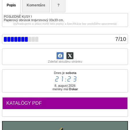
Popis
Komentáre
?
POSLEDNÉ KUSY !
Papierový obrúsok trojvrstvový 33x33 cm.
(vyhradzujeme si právo meniť tieto popisy a špecifikácie bez predošlého upozornenia)
7
/
10
Zdieľať aktuálnu stránku
Dnes je
sobota
21:23
8. august 2026
meniny má
Oskar
KATALÓGY PDF