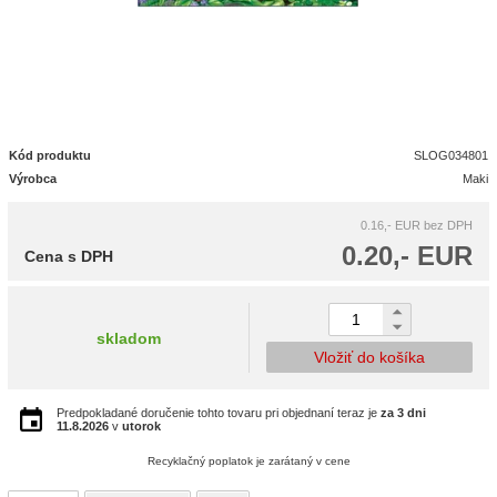
Kód produktu
SLOG034801
Výrobca
Maki
0.16,- EUR
bez DPH
0.20,- EUR
Cena s DPH
skladom
Vložiť do košíka
Predpokladané doručenie tohto tovaru pri objednaní teraz je
za 3 dni
11.8.2026
v
utorok
Recyklačný poplatok je zarátaný v cene