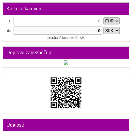
Kalkulačka mien
z:
do:
prerátané kurzom:
30.126
Dopravu zabezpečuje
Udalosti