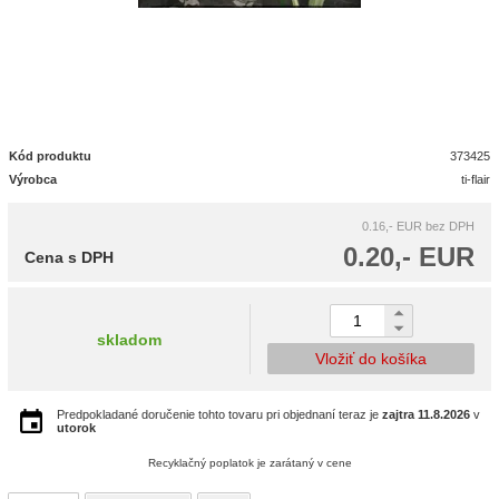
Kód produktu
373425
Výrobca
ti-flair
0.16,- EUR
bez DPH
0.20,- EUR
Cena s DPH
skladom
Vložiť do košíka
Predpokladané doručenie tohto tovaru pri objednaní teraz je
zajtra
11.8.2026
v
utorok
Recyklačný poplatok je zarátaný v cene