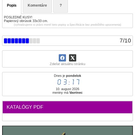
Popis
Komentáre
?
POSLEDNÉ KUSY!
Papierový obrúsok 33x33 cm.
(vyhradzujeme si právo meniť tieto popisy a špecifikácie bez predošlého upozornenia)
7
/
10
Zdieľať aktuálnu stránku
Dnes je
pondelok
03:17
10. august 2026
meniny má
Vavrinec
KATALÓGY PDF