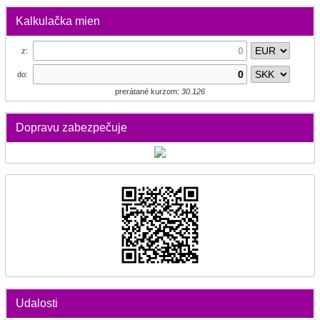
Kalkulačka mien
z:
do:
prerátané kurzom:
30.126
Dopravu zabezpečuje
Udalosti